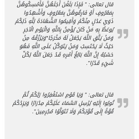
قال تعالى: ” فَإِذَا بَلَغْنَ أَجَلَهُنَّ فَأَمْسِكُوهُنَّ
بِمَعْرُوفٍ أَوْ فَارِقُوهُنَّ بِمَعْرُوفٍ وَأَشْهِدُوا
ذَوَيْ عَدْلٍ مِنْكُمْ وَأَقِيمُوا الشَّهَادَةَ لِلَّهِ ذَلِكُمْ
يُوعَظُ بِهِ مَنْ كَانَ يُؤْمِنُ بِاللَّهِ وَالْيَوْمِ الْآخِرِ
وَمَنْ يَتَّقِ اللَّهَ يَجْعَلْ لَهُ مَخْرَجًا*وَيَرْزُقْهُ مِنْ
حَيْثُ لَا يَحْتَسِبُ وَمَنْ يَتَوَكَّلْ عَلَى اللَّهِ فَهُوَ
حَسْبُهُ إِنَّ اللَّهَ بَالِغُ أَمْرِهِ قَدْ جَعَلَ اللَّهُ لِكُلِّ
شَيْءٍ قَدْرًا”.
قال تعالى: ” وَيَا قَوْمِ اسْتَغْفِرُوا رَبَّكُمْ ثُمَّ
تُوبُوا إِلَيْهِ يُرْسِلِ السَّمَاءَ عَلَيْكُمْ مِدْرَارًا وَيَزِدْكُمْ
قُوَّةً إِلَى قُوَّتِكُمْ وَلَا تَتَوَلَّوْا مُجْرِمِينَ”.