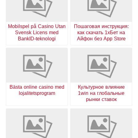
Mobilspel på Casino Utan
Пошаговая инструкция:
Svensk Licens med
как скачать 1хБет на
BankID-teknologi
Айфон без App Store
Bästa online casino med
Культурное влияние
lojalitetsprogram
1win на глобальные
рынки ставок