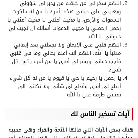
اللهم سخر لي من خلقك من يدبر لي شؤوني
ويعنيني على حياتي هذه بأمرك يا من له ملكوت
السموات والأرض، يا مغيث أغثني يا مغيث أغثني يا
رحمن ارحمني يا مجيب الدعوات أسألك أن تجيب لي
دعواتي يا الله.
اللهم قلبي على الإيمان ولا تجعلني بعد إيماني
مذنباً يا الله، اللهم أنت أعلم بحالي وما في قلبي
فأجب دعائي ويسر لي أمري يا من أمره يكون كل
شيء.
يا رحمن يا رحيم يا حي يا قيوم يا من له كل شيء
أصلح لي أمري وأصلح لي شأني ولا تكلني الى
نفسي طرفة عين يا الله.
آيات تسخير الناس لك
هناك بعض الآيات التي قالها الأئمة والقراء وهي محببة