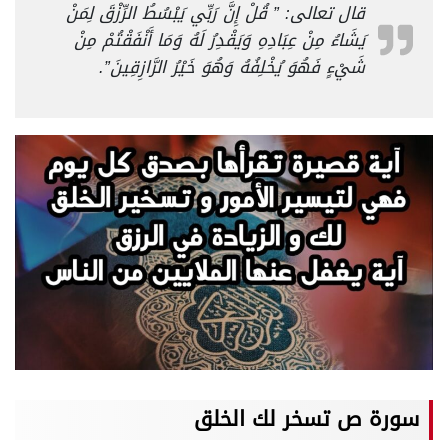
قال تعالى: ” قُلْ إِنَّ رَبِّي يَبْسُطُ الرِّزْقَ لِمَنْ
يَشَاءُ مِنْ عِبَادِهِ وَيَقْدِرُ لَهُ وَمَا أَنْفَقْتُمْ مِنْ
شَيْءٍ فَهُوَ يُخْلِفُهُ وَهُوَ خَيْرُ الرَّازِقِينَ”.
سورة ص تسخر لك الخلق