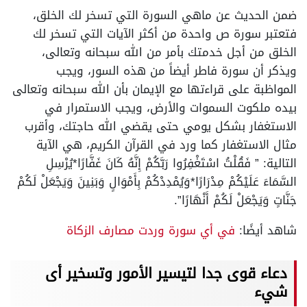
ضمن الحديث عن ماهي السورة التي تسخر لك الخلق،
فتعتبر سورة ص واحدة من أكثر الآيات التي تسخر لك
الخلق من أجل خدمتك بأمر من الله سبحانه وتعالى،
ويذكر أن سورة فاطر أيضاً من هذه السور، ويجب
المواظبة على قراءتها مع الإيمان بأن الله سبحانه وتعالى
بيده ملكوت السموات والأرض، ويجب الاستمرار في
الاستغفار بشكل يومي حتى يقضي الله حاجتك، وأقرب
مثال الاستغفار كما ورد في القرآن الكريم، هي الآية
التالية: ” فَقُلْتُ اسْتَغْفِرُوا رَبَّكُمْ إِنَّهُ كَانَ غَفَّارًا*يُرْسِلِ
السَّمَاءَ عَلَيْكُمْ مِدْرَارًا*وَيُمْدِدْكُمْ بِأَمْوَالٍ وَبَنِينَ وَيَجْعَلْ لَكُمْ
جَنَّاتٍ وَيَجْعَلْ لَكُمْ أَنْهَارًا”.
شاهد أيضًا:
في أي سورة وردت مصارف الزكاة
دعاء قوى جدا لتيسير الأمور وتسخير أى
شيء