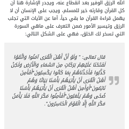
الله الرزق الوفير بعد انقطاع عنه، ويجدر الإشارة هنا أن
كل القرآن وقارئه خير للمسلم، ويجب على الإنسان أن لا
يهمل قراءة القرآن ما بقي حياً، أما عن الآيات التي تجلب
الرزق وتيسير الأمور ضمن التعرف على ماهي السورة
التي تسخر لك الخلق، فهي على الشكل التالي:
قال تعالى: ” وَلَوْ أَنَّ أَهْلَ الْقُرَى آمَنُوا وَاتَّقَوْا
لَفَتَحْنَا عَلَيْهِمْ بَرَكَاتٍ مِنَ السَّمَاءِ وَالْأَرْضِ وَلَكِنْ
كَذَّبُوا فَأَخَذْنَاهُمْ بِمَا كَانُوا يَكْسِبُونَ*أَفَأَمِنَ
أَهْلُ الْقُرَى أَنْ يَأْتِيَهُمْ بَأْسُنَا بَيَاتًا وَهُمْ
نَائِمُونَ*أَوَأَمِنَ أَهْلُ الْقُرَى أَنْ يَأْتِيَهُمْ بَأْسُنَا
ضُحًى وَهُمْ يَلْعَبُونَ*أَفَأَمِنُوا مَكْرَ اللَّهِ فَلَا يَأْمَنُ
مَكْرَ اللَّهِ إِلَّا الْقَوْمُ الْخَاسِرُونَ”.