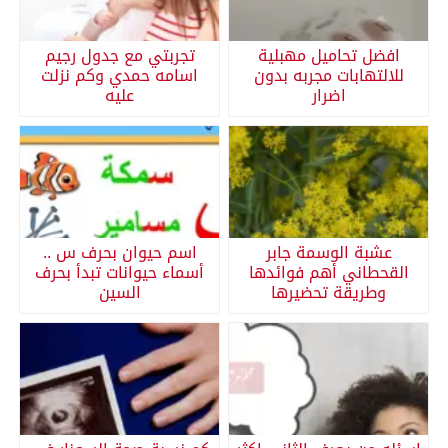
افضل تحاميل مهبلية
تجربتي مع جدول رجيم
للالتهابات مجربه بدون
اسامه حمدي وكم نزلت
اضرار
عليه
عشبة الوسمة جابر
اسم حيوان بحرف س ..
القحطاني أهم فوائدها
أسماء حيوانات تبدأ بحرف
وطريقة تحضيرها
السين