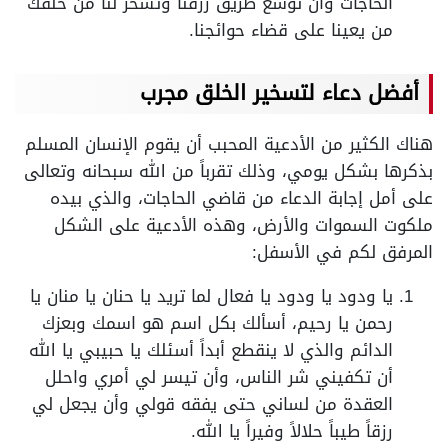
الحاجات وأن توسع طريق رزقنا وتسخر لنا من خلقك
من يعينا على قضاء حوائجنا.
أفضل دعاء لتسخير الخلق مجرب
هناك الكثير من الأدعية المحبب أن يقوم الإنسان المسلم
بذكرها بشكل يومي، وذلك تقرباً من الله سبحانه وتعالى
على أمل إجابة الدعاء من قاضي الحاجات، والذي بيده
ملكوت السموات والأرض، وهذه الأدعية على الشكل
المرفق لكم في الأسفل:
يا ودود يا ودود يا فعال لما تريد يا حنان يا منان يا
رحمن يا رحيم، أسألك بكل اسم هو اسمك وبعزك
الدائم والذي لا ينقطع أبداً أسئلك يا حبيبي يا الله
أن تكفيني شر الناس، وأن تيسر لي أمري واحلل
العقدة من لساني حتى يفقه قولي وأن يجعل لي
رزقاً طيباً حلالاً وفيراً يا الله.