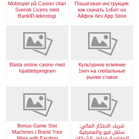
Mobilspel på Casino Utan
Пошаговая инструкция:
Svensk Licens med
как скачать 1хБет на
BankID-teknologi
Айфон без App Store
Bästa online casino med
Культурное влияние
lojalitetsprogram
1win на глобальные
рынки ставок
شريك الابتكار المالي:
Bonus Game Slot
سنقل فيو والمصرفية
Machines | Boost Your
المفتوحة وحلول الشركات
Wins with Exciting