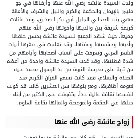
ولدت السيدة عائشة رضي الله عنها وأرضاها في جو
مليئ بالإيمان والحكمة والكرم والنبل والشرف والأمانة
فهي بنت الصحابي الجليل أبي بكر الصديق، وقد عائلات
كريمة شريفة بين والديها وأخوتها رضي الله عنهم
جميعاً، حيث شهد الجميع للسيدة عائشة بحسن خلقها
وأدبها وحشمتها وعفتها، وقد تعلمت في صغرها أبيات
الشعر العربي وتعرفت على أنساب أصحابها وأيامهم من
شدة فطنتها، وقد عُدت السيدة عائشة واحدة من أعظم
من تربة على مدرسة النبوة من يد الرسول محمد عليه
الصلاة والسلام، فقد كانت تسمع القرآن الكريم منذ
نعومة أظافرها، ومع بلوغها سن العشرين كانت قد كونت
لنفسها ثقافة عالية جداً، وتفوقت على الكثير من أبناء
جيلها في الحكمة والموعظة والمالها بكافة العلوم.
زواج عائشة رضى الله عنها
بعد التعرف على كم كان عمر عائشة عندما توفيت،