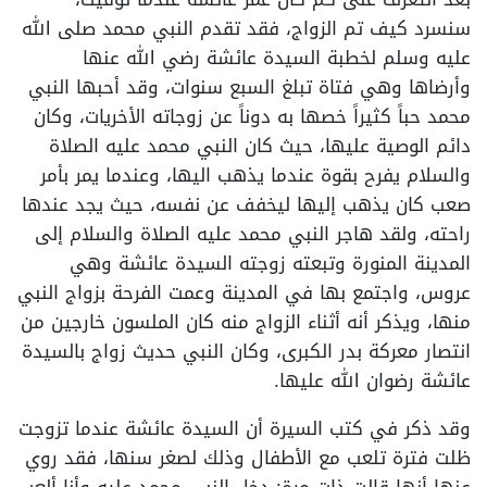
سنسرد كيف تم الزواج، فقد تقدم النبي محمد صلى الله
عليه وسلم لخطبة السيدة عائشة رضي الله عنها
وأرضاها وهي فتاة تبلغ السبع سنوات، وقد أحبها النبي
محمد حباً كثيراً خصها به دوناً عن زوجاته الأخريات، وكان
دائم الوصية عليها، حيث كان النبي محمد عليه الصلاة
والسلام يفرح بقوة عندما يذهب اليها، وعندما يمر بأمر
صعب كان يذهب إليها ليخفف عن نفسه، حيث يجد عندها
راحته، ولقد هاجر النبي محمد عليه الصلاة والسلام إلى
المدينة المنورة وتبعته زوجته السيدة عائشة وهي
عروس، واجتمع بها في المدينة وعمت الفرحة بزواج النبي
منها، ويذكر أنه أثناء الزواج منه كان الملسون خارجين من
انتصار معركة بدر الكبرى، وكان النبي حديث زواج بالسيدة
عائشة رضوان الله عليها.
وقد ذكر في كتب السيرة أن السيدة عائشة عندما تزوجت
ظلت فترة تلعب مع الأطفال وذلك لصغر سنها، فقد روي