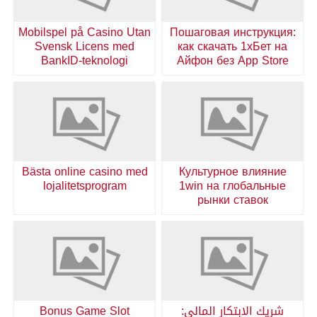
Mobilspel på Casino Utan
Пошаговая инструкция:
Svensk Licens med
как скачать 1хБет на
BankID-teknologi
Айфон без App Store
Bästa online casino med
Культурное влияние
lojalitetsprogram
1win на глобальные
рынки ставок
شريك الابتكار المالي:
Bonus Game Slot