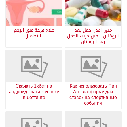
متى اقدر احمل بعد
علاج قرحة عنق الرحم
الروكتان .. مين جربت الحمل
بالتحاميل
بعد الروكتان
Скачать 1хбет на
Как использовать Пин
андроид: шаги к успеху
Ап платформу для
в беттинге
ставок на спортивные
события