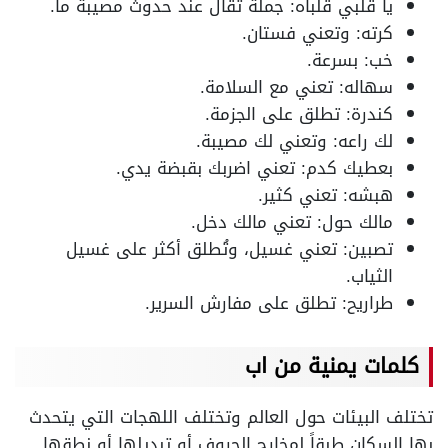
يا قلبي قلباه: جملة تقال عند حدوث مصيبة ما.
كرته: وتعني فستان.
خب: بسرعة.
سهاله: تعني مع السلامة.
كندرة: تطلق على الجزمة.
لك راعه: وتعني لك مصيبة.
بعطيك كدم: تعني اضربك بقبضة يدي.
هبشه: تعني كثير.
مالك حول: تعني مالك دخل.
تصبين: تعني غسيل، وتُطلق أكثر على غسيل
الثياب.
طراريح: تطلق على مفارش السرير.
كلمات يمنية من اب
تختلف البيئات حول العالم وتختلف اللهجات التي يتحدث
بها السكان طبقاً لمخارج الحروف أو تبديلها أو نطقها