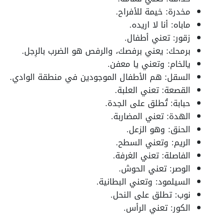
مخدرة: خيمة للأفراح.
ماباه: أنا لا اريده.
زقور: تعني أطفال.
برمحك: يعني برفصك، والرفص هو الضرب بالرِجل.
يالخام: وتعني يا معفن.
السقل: هم الأطفال الموجودين في منطقة الوادي.
القصعة: تعني العلبة.
حبابة: تُطلق على الجدة.
الهدة: تعني المضاربة.
الحنق: وهو الزعل.
الريم: وتعني السطح.
الفاصلة: تعني الغرفة.
الوصر: تعني الحوش.
السيلمود: وتعني البطانية.
نوب: تطلق على النحل.
الكور: تعني الرأس.