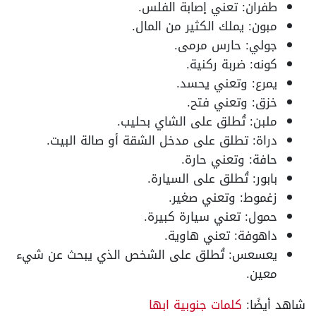
طفران: تعني إصابة الفلس.
مبون: يملك الكثير من المال.
جولي: حارس مرمى.
كونه: ضربة ركنية.
يمرع: وتعني يحسد.
خزق: وتعني فتح.
ملبن: تُطلق على الشاي بحليب.
دراة: تطلق على مدخل الشقة أو صالة البيت.
حافة: وتعني حارة.
بابور: تُطلق على السيارة.
زغموط: وتعني صغير.
حمول: تعني سيارة كبيرة.
داهوفة: تعني هاوية.
يعسعس: تُطلق على الشخص الذي يبحث عن شيء
معين.
شاهد أيضًا:
كلمات جنوبية ابها