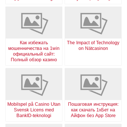
Как избежать
The Impact of Technology
мошенничества на 1win
on Nätcasinon
официальный сайт:
Полный обзор казино
Mobilspel på Casino Utan
Пошаговая инструкция:
Svensk Licens med
как скачать 1хБет на
BankID-teknologi
Айфон без App Store