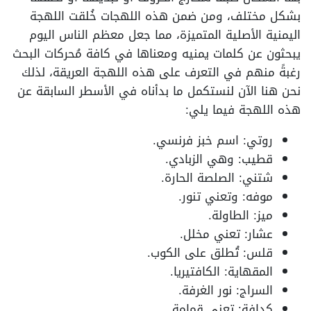
بشكل مختلف، ومن ضمن هذه اللهجات خُلقت اللهجة
اليمنية الأصلية المتميزة، مما جعل معظم الناس اليوم
يبحثون عن كلمات يمنيه ومعناها في كافة مُحركات البحث
رغبةً منهم في التعرف على هذه اللهجة العريقة، لذلك
نحن هنا الآن لنستكمل ما بدأناه في الأسطر السابقة عن
هذه اللهجة فيما يلي:
روتي: اسم خبز فرنسي.
قطيب: وهي الزبادي.
شتني: الصلصة الحارة.
موفه: وتعني تنور.
ميز: الطاولة.
عشار: تعني مخلل.
قلس: تُطلق على الكوب.
المقهاية: الكافتيريا.
السراج: نور الغرفة.
كدافة: تعني قمامة.