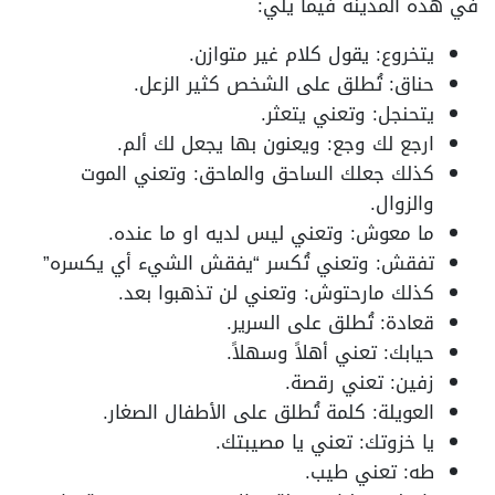
في هذه المدينة فيما يلي:
يتخروع: يقول كلام غير متوازن.
حناق: تُطلق على الشخص كثير الزعل.
يتحنجل: وتعني يتعثر.
ارجع لك وجع: ويعنون بها يجعل لك ألم.
كذلك جعلك الساحق والماحق: وتعني الموت
والزوال.
ما معوش: وتعني ليس لديه او ما عنده.
تفقش: وتعني تُكسر “يفقش الشيء أي يكسره”
كذلك مارحتوش: وتعني لن تذهبوا بعد.
قعادة: تُطلق على السرير.
حيابك: تعني أهلاً وسهلاً.
زفين: تعني رقصة.
العويلة: كلمة تُطلق على الأطفال الصغار.
يا خزوتك: تعني يا مصيبتك.
طه: تعني طيب.