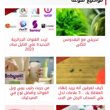
تجربتي مع البقدونس
تردد القنوات الجزائرية
للكلى
الجديدة علي النايل سات
2023
كيف تعرفين أنه يريد إنهاء
من جربت حليب بيبي ويل
العلاقة بك .. 3 علامات تدل
الفوائد وأفضل نوع في
علي انسحاب الرجل من الحب
الصيدليات