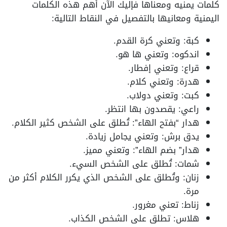
كلمات يمنيه ومعناها فإليك الآن أهم هذه الكلمات
اليمنية ومعانيها بالتفصيل في النقاط التالية:
كبة: وتعني كرة القدم.
اندكوه: وتعني ها هو.
قراع: وتعني إفطار.
هدرة: وتعني كلام.
كبت: وتعني دولاب.
راعي: يقصدون بها انتظر.
هدار “بفتح الهاء”: تُطلق على الشخص كثير الكلام.
يدق برش: وتعني يجامل زيادة.
هدار” بضم الهاء”: وتعني مميز.
شمات: تُطلق على الشخص السيء.
زنان: وتُطلق على الشخص الذي يكرر الكلام أكثر من
مرة.
زناط: تعني مغرور.
هلاس: تطلق على الشخص الكذاب.