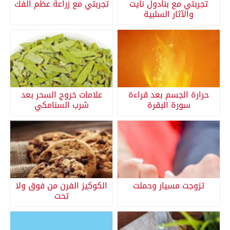
تجربتي مع بنادول نايت
تجربتي مع زراعة عظم الفك
والآثار السلبية
حرارة الجسم بعد قراءة
علامات خروج السحر بعد
سورة البقرة
شرب السنامكي
تزوجت مسيار وحملت
الكوكيز الفرن من فوق ولا
تحت