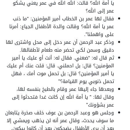
يا أمة الله؟ قالت: الله الله في عمر يعني يشكو
عمر إلى الله؟
فقال لها عمر بن الخطاب أمير المؤمنين: “ما ذنب
عمر يا أمة الله؟ وقالت والدة الأطفال الجياع: أمرنا
على واهملنا”.
وذكر عبد الرحمن أن عمر دخل إلى محل واشترى لها
دقيق وسمن لكي تحضر منه طعام لأطفالها.
ثم قال له: “ضعني. فقال له: أنت أو عليك يا أمير
المؤمنين؟ قال: بل احملني. قال: قلت عنك أم عليك
يا أمير المؤمنين؟ قال: بل تحمل موت أمك ، فهل
تحمل ذنوبي يوم القيامة؟”
وبعدها جاء إليها عمر وقام بالطبخ بنفسه لها،
وقال لها: ” يا أمة الله إن كانت غدا فتحدثوا إلى
عمر بشؤونك”
وجلس هو وعبد الرحمن بن عوف خلف صخرة يتابعان
ما سوف يحدث، وقال عمر أنه لن يذهب ويمشي إلا
بعد أن يرى الأطفال يضحكون بعد أن كانوا يبكون.