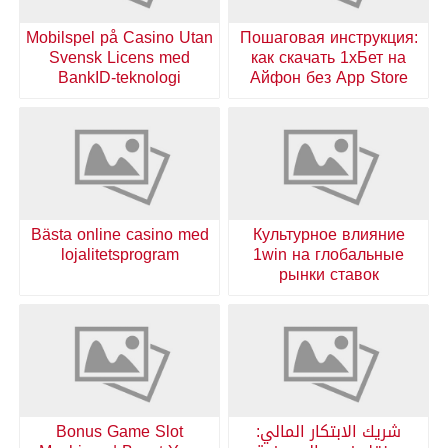
Mobilspel på Casino Utan
Пошаговая инструкция:
Svensk Licens med
как скачать 1хБет на
BankID-teknologi
Айфон без App Store
Bästa online casino med
Культурное влияние
lojalitetsprogram
1win на глобальные
рынки ставок
شريك الابتكار المالي:
Bonus Game Slot