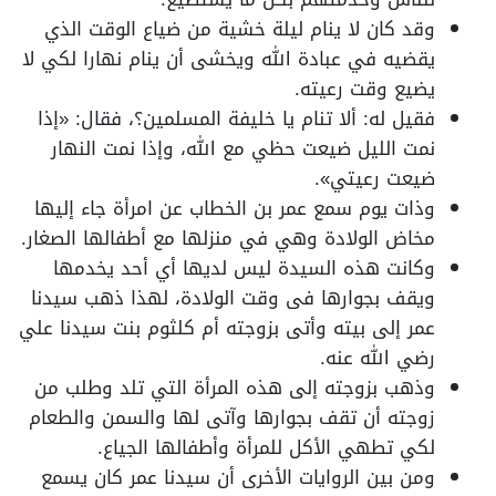
وقد كان لا ينام ليلة خشية من ضياع الوقت الذي
يقضيه في عبادة الله ويخشى أن ينام نهارا لكي لا
يضيع وقت رعيته.
فقيل له: ألا تنام يا خليفة المسلمين؟، فقال: «إذا
نمت الليل ضيعت حظي مع الله، وإذا نمت النهار
ضيعت رعيتي».
وذات يوم سمع عمر بن الخطاب عن امرأة جاء إليها
مخاض الولادة وهي في منزلها مع أطفالها الصغار.
وكانت هذه السيدة ليس لديها أي أحد يخدمها
ويقف بجوارها فى وقت الولادة، لهذا ذهب سيدنا
عمر إلى بيته وأتى بزوجته أم كلثوم بنت سيدنا علي
رضي الله عنه.
وذهب بزوجته إلى هذه المرأة التي تلد وطلب من
زوجته أن تقف بجوارها وآتى لها والسمن والطعام
لكي تطهي الأكل للمرأة وأطفالها الجياع.
ومن بين الروايات الأخرى أن سيدنا عمر كان يسمع