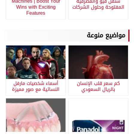
سنقل فيو والمصرفية
Machines | Boost Your
المفتوحة وحلول الشركات
Wins with Exciting
Features
مواضيع منوعة
كم سعر قلب الإنسان
أسماء شخصيات مارفل
بالريال السعودي
النسائية مع صور مميزة