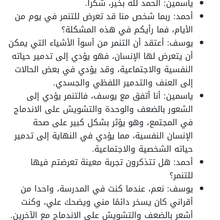
ياسمين: الحمد لله بخير، شكراً.
أحمد: ربما شخص منا قد تعرض للتنمر في يوم من
الأيام، فما رأيكم في هذه المشكلة؟
يوسف: أعتقد أن التنمر من أسوأ الأشياء التي يمكن
أن يتعرض لها الإنسان، فهو يؤدي إلى تدمير حياته
النفسية والاجتماعية، وقد يؤدي في بعض الحالات
إلى العنف والتدمير اللفظي والجسدي.
ياسمين: أنا أتفق مع يوسف، فالتنمر يؤدي إلى
الشعور بالضعف والوحدة والتشويش على الاندماج
في المجتمع، وهو يؤثر بشكل كبير على صحة
الإنسان النفسية، مما يؤدي في النهاية إلى تدمير
حياته الشخصية والاجتماعية.
أحمد: هل تتذكرون تجربة معينة تعرضتم فيها
للتنمر؟
يوسف: نعم، عندما كنت في المدرسة، واحدا من
أقراني كان يسخر دائمًا مني ويضحك علي، وكنت
أشعر بالضعف والتشويش على الاندماج مع الآخرين.