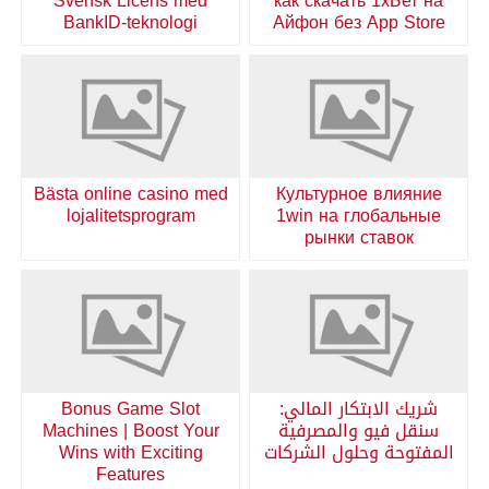
Svensk Licens med
как скачать 1хБет на
BankID-teknologi
Айфон без App Store
Bästa online casino med
Культурное влияние
lojalitetsprogram
1win на глобальные
рынки ставок
شريك الابتكار المالي:
Bonus Game Slot
سنقل فيو والمصرفية
Machines | Boost Your
المفتوحة وحلول الشركات
Wins with Exciting
Features