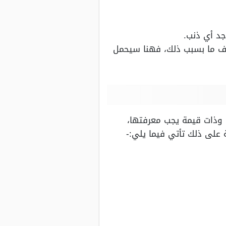
جد أي ذنب.
صرف ما بسبب ذلك، فهنا سيحمل
 وذات قيمة يجب معرفتها،
 على ذلك تأتي فيما يلي:-