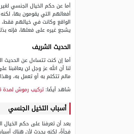
أما عن حكم الخيال الجنسي لغير
أفعالهم التي يقومون بها، لكنه 
الواقع وكانت في خيالهم فقط، و
يشجع غيره على فعلها، فإنه بذل
الحديث الشريف
أما إن كنت تتساءل عن الحديث ا
لنا أن الله عز وجل لن يعاقبنا ع
مالم تتكلم به أو تعمل به، وهذا 
شاهد أيضًا:
تركيب رموش لمدة 6 شهور
أسباب التخيل الجنسي
بعد أن تعرفنا على حكم الخيال ا
فجأةً، لكنه يحدث لأن هناك أسب