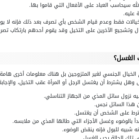
له سيحاسب العباد على الأفعال التي قاموا بها.
 عليه.
لخيالات فقط وعدم قيام الشخص بأي تصرف بعد ذلك فإنه لا يو
يال وتشجيع الآخرين على التخيل وقد يقوم أحدهم بارتكاب ت
 الغسل؟
الخيال الجنسي لغير المتزوجين بل هناك معلومات أخرى هامة
وهل يشترط أن يغتسل الرجل أو المرأة عقب التخيل، والإجابة
يه نزول سائل المذي من الجهاز التناسلي.
أن هذا السائل نجس.
شترط على الشخص أن يغتسل.
دأ بالوضوء وغسل الأجزاء التي طالها المذي من ملابسه.
نه شبيه للبول فإنه ينقض الوضوء.
ي تلك الحالة يجب الغسل.