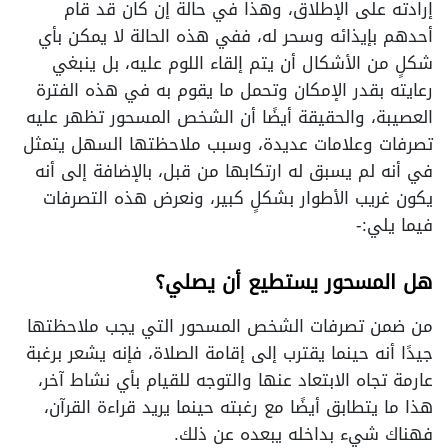
إرادته على الإطلاق، وهذا في حالة إن كان قد قام
أحدهم بإيذائه وسحر له، ففي هذه الحالة لا يمكن بأي
شكلٍ من الأشكال أن يتم إلقاء اللوم عليه، بل ينبغي
رعايته بقدر الإمكان وتحمل ما يقوم به في هذه الفترة
العصيبة، والحقيقة أيضًا أن الشخص المسحور تظهر عليه
تصرفات وعلامات عديدة، وسبب ملاحظتها السهل يتمثل
في أنه لم يسبق له ارتكابها من قبل، بالإضافة إلى أنه
يكون غريب الأطوار بشكلٍ كبير، ونعرض هذه التصرفات
فيما يلي:-
هل المسحور يستطيع أن يصلي؟
من ضمن تصرفات الشخص المسحور التي يجب ملاحظتها
جيدًا أنه حينما يقترب إلى إقامة الصلاة، فإنه يشعر برغبة
عارمة تجاه الابتعاد عنها والتوجه للقيام بأي نشاط آخر،
هذا ما يتطابق أيضًا مع رغبته حينما يريد قراءة القرآن،
فهناك شيء بداخله يبعده عن ذلك.