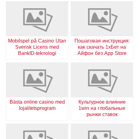
Mobilspel på Casino Utan
Пошаговая инструкция:
Svensk Licens med
как скачать 1хБет на
BankID-teknologi
Айфон без App Store
Bästa online casino med
Культурное влияние
lojalitetsprogram
1win на глобальные
рынки ставок