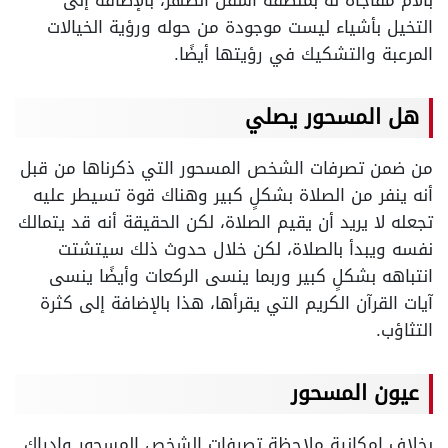
بآلام مفاجأة له بمنطقة أسفل الظهر، بالإضافة إلى
التخيل بأشياء ليست موجودة من حوله ورؤية الخيالات
المرعبة والتشكيك في رؤيتها أيضًا.
هل المسحور يصلي
من ضمن تصرفات الشخص المسحور التي ذكرناها من قبل
أنه ينفر من الصلاة بشكلٍ كبير وهناك قوة تسيطر عليه
تجعله لا يريد أن يقيم الصلاة، لكن الحقيقة أنه قد يتمالك
نفسه ويبدأ بالصلاة، لكن خلال حدوث ذلك سيتشتت
انتباهه بشكلٍ كبير وربما ينسى الركعات وأيضًا ينسى
آيات القرآن الكريم التي يقرأها، هذا بالإضافة إلى كثرة
التثاؤب.
عيون المسحور
بخلاف إمكانية ملاحظة تصرفات الشخص المسحور وإدراك