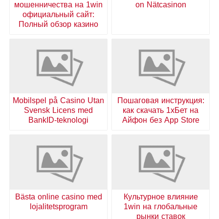
мошенничества на 1win
on Nätcasinon
официальный сайт:
Полный обзор казино
Mobilspel på Casino Utan
Пошаговая инструкция:
Svensk Licens med
как скачать 1хБет на
BankID-teknologi
Айфон без App Store
Bästa online casino med
Культурное влияние
lojalitetsprogram
1win на глобальные
рынки ставок