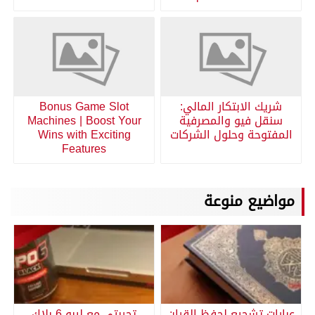
شريك الابتكار المالي:
Bonus Game Slot
سنقل فيو والمصرفية
Machines | Boost Your
المفتوحة وحلول الشركات
Wins with Exciting
Features
مواضيع منوعة
عبارات تشجيع لحفظ القران
تجربتي مع ليبو 6 بلاك