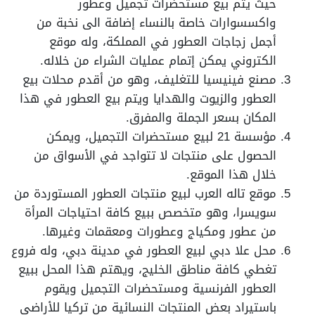
حيث يتم بيع مستحضرات تجميل وعطور
واكسسوارات خاصة بالنساء إضافة الى نخبة من
أجمل زجاجات العطور في المملكة، وله موقع
الكتروني يمكن إتمام عمليات الشراء من خلاله.
مصنع فينيسيا للتغليف، وهو من أقدم محلات بيع
العطور والزيوت والهدايا ويتم بيع العطور في هذا
المكان بسعر الجملة والمفرق.
مؤسسة 21 لبيع مستحضرات التجميل، ويمكن
الحصول على منتجات لا تتواجد في الأسواق من
خلال هذا الموقع.
موقع تاله العرب لبيع منتجات العطور المستوردة من
سويسرا، وهو متخصص ببيع كافة احتياجات المرأة
من عطور ومكياج وعطورات ومعقمات وغيرها.
محل علا دبي لبيع العطور في مدينة دبي، وله فروع
تغطي كافة مناطق الخليج، ويهتم هذا المحل ببيع
العطور الفرنسية ومستحضرات التجميل ويقوم
باستيراد بعض المنتجات النسائية من تركيا للأراضي