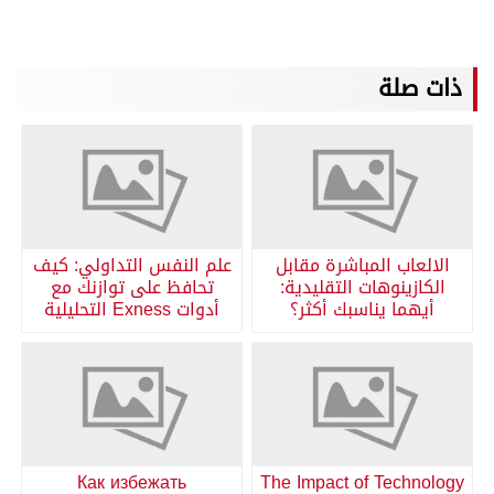
ذات صلة
الالعاب المباشرة مقابل
علم النفس التداولي: كيف
الكازينوهات التقليدية:
تحافظ على توازنك مع
أيهما يناسبك أكثر؟
أدوات Exness التحليلية
Как избежать
The Impact of Technology