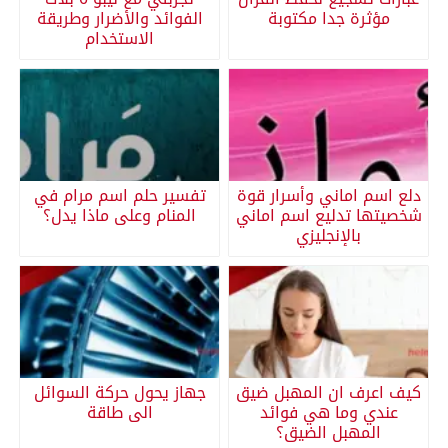
مؤثرة جدا مكتوبة
الفوائد والأضرار وطريقة
الاستخدام
دلع اسم اماني وأسرار قوة
تفسير حلم اسم مرام في
شخصيتها تدليع اسم اماني
المنام وعلى ماذا يدل؟
بالإنجليزي
كيف اعرف ان المهبل ضيق
جهاز يحول حركة السوائل
عندي وما هي فوائد
الى طاقة
المهبل الضيق؟