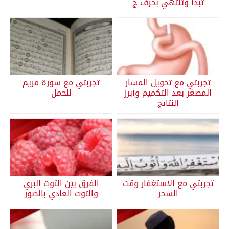
تبدأ وتنتهي بحرف ج
تجربتي مع تحويل المسار
تجربتي مع سورة مريم
المصغر بعد التكميم وأبرز
للحمل
النتائج
تجربتي مع الاستغفار وقت
الفرق بين التوت البري
السحر
والتوت العادي بالصور