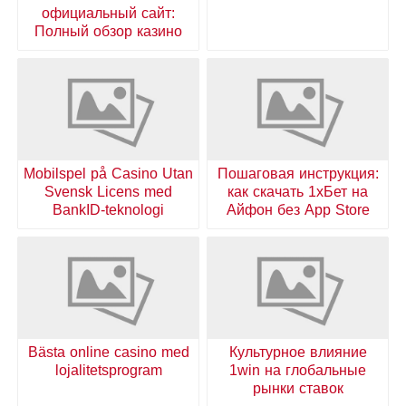
официальный сайт:
Полный обзор казино
Mobilspel på Casino Utan
Пошаговая инструкция:
Svensk Licens med
как скачать 1хБет на
BankID-teknologi
Айфон без App Store
Bästa online casino med
Культурное влияние
lojalitetsprogram
1win на глобальные
рынки ставок