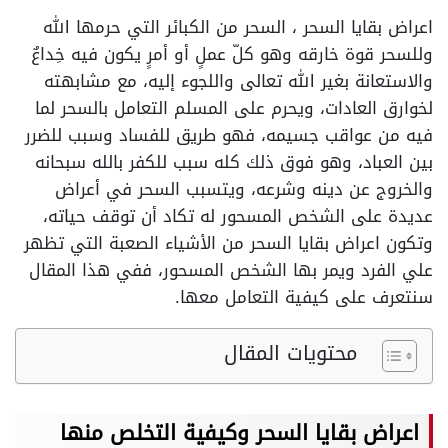
اعراض بقايا السحر ، السحر من الكبائر التي حرمها الله
وللسحر قوة خارقه وهو كلّ عملٍ أو أمرٍ يكون فيه خِداعٌ
والاستعانة بغير الله تعالى واللجوء إليه، مع مشابهته
لخوارق العادات، ويحرم على المسلم التعامل بالسحر لما
فيه من عواقب جسيمه، فهو طريق للفساد وسبب للضرر
بين العباد، وهو فوق ذلك كله سبب للكفر بالله سبحانه
والخروج عن دينه وشرعه، ويتسبب السحر في أعراض
عديدة على الشخص المسحور له تكاد أن توقف حياته،
وتكون اعراض بقايا السحر من الأشياء الصعبة التي تظهر
علي الفرد ويمر بها الشخص المسحور، ففي هذا المقال
سنتعرف على كيفية التعامل معها.
محتويات المقال
اعراض بقايا السحر وكيفية التخلص منها