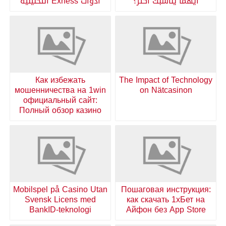
أيهما يناسبك أكثر؟
أدوات Exness التحليلية
Как избежать
The Impact of Technology
мошенничества на 1win
on Nätcasinon
официальный сайт:
Полный обзор казино
Mobilspel på Casino Utan
Пошаговая инструкция:
Svensk Licens med
как скачать 1хБет на
BankID-teknologi
Айфон без App Store