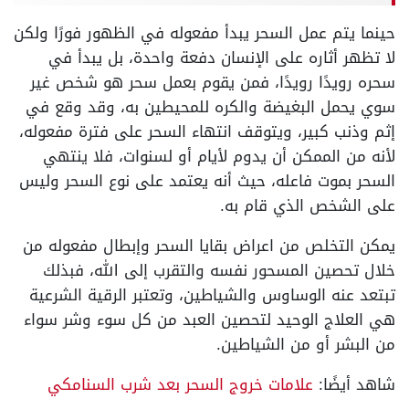
حينما يتم عمل السحر يبدأ مفعوله في الظهور فورًا ولكن
لا تظهر أثاره على الإنسان دفعة واحدة، بل يبدأ في
سحره رويدًا رويدًا، فمن يقوم بعمل سحر هو شخص غير
سوي يحمل البغيضة والكره للمحيطين به، وقد وقع في
إثم وذنب كبير، ويتوقف انتهاء السحر على فترة مفعوله،
لأنه من الممكن أن يدوم لأيام أو لسنوات، فلا ينتهي
السحر بموت فاعله، حيث أنه يعتمد على نوع السحر وليس
على الشخص الذي قام به.
يمكن التخلص من اعراض بقايا السحر وإبطال مفعوله من
خلال تحصين المسحور نفسه والتقرب إلى الله، فبذلك
تبتعد عنه الوساوس والشياطين، وتعتبر الرقية الشرعية
هي العلاج الوحيد لتحصين العبد من كل سوء وشر سواء
من البشر أو من الشياطين.
شاهد أيضًا:
علامات خروج السحر بعد شرب السنامكي