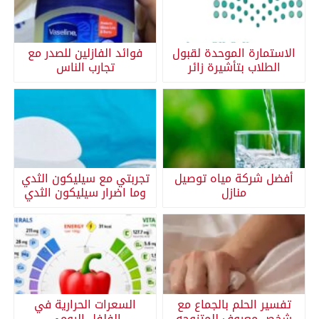
الاستمارة الموحدة لقبول
فوائد الفازلين للصدر مع
الطلاب بتأشيرة زائر
تجارب الناس
أفضل شركة مياه توصيل
تجربتي مع سيليكون الثدي
منازل
وما اضرار سيليكون الثدي
تفسير الحلم بالجماع مع
السعرات الحرارية في
شخص معروف للمتزوجه
الفلفل الرومي