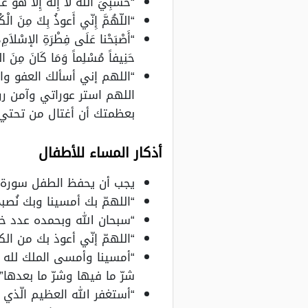
“حَسْبِيَ اللَّهُ لاَ إِلَهَ إِلاَّ هُوَ ع
“اللّهُمَّ إِنّي أَعوذُ بِكَ مِنَ الْك
“أَصْبَحْنا عَلَى فِطْرَةِ الإسْلاَمِ، و
حَنِيفاً مُسْلِماً وَمَا كَانَ مِنَ ال
“اللهم إني أسألك العفو وا
اللهم استر عوراتي وآمن 
بعظمتك أن أغتال من تحتي”
أذكار المساء للأطفال
يجب أن يحفظ الطفل سورة 
“اللهمّ بك أمسينا وبك نُصب
“سبحان الله وبحمده عدد خل
“اللهمّ إنّي أعوذ بك من الكف
“أمسينا وأمسى الملك لله رب
شرّ ما فيها وشرّ ما بعدها”.
“أستغفر الله العظيم الّذي لا