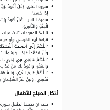
سورة الفلق: {قُلْ أَعُوذُ بِرَبِّ الْ
إِذَا حَسَدَ”.
سورة الناس: {قُلْ أَعُوذُ بِرَبِّ ال
الْجِنَّةِ وَالنَّاسِ}.
قراءة المعوذات ثلاث مرات
قراءة آية الكرسي وأواخر سو
“اللَّهُمَّ إِنِّي أَمسيتُ أُشْهِدُكَ، وَ
وَأَنَّ مُحَمَّداً عَبْدُكَ وَرَسُولُكَ”.
“اللَّهُمَّ عَافِنِي فِي بَدَنِي، اللَّ
وَالفَقْرِ، وَأَعُوذُ بِكَ مِنْ عَذَابِ القَ
“اللَّهُمَّ عَالِمَ الغَيْبِ وَالشَّهَادَ
نَفْسِي، وَمِنْ شَرِّ الشَّيْطانِ وَش
أذكار الصباح للأطفال
يجب أن يحفظ الطفل سورة ا