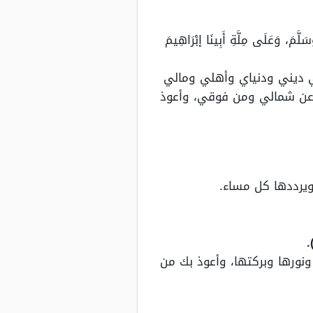
َّمَ، وَعَلَى مِلَّةِ أَبِينَا إبْرَاهِيمَ
في ديني ودنياي وأهلي ومالي
وعن شمالي ومن فوقي، وأعوذ
يرددها كل مساء.
.
 ونورها وبركتها، وأعوذ بك من