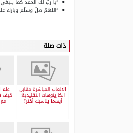
“يا ربّ لك الحمد كما ينب
“اللهمّ صلّ وسلّم وبارك عل
ذات صلة
الالعاب المباشرة مقابل
علم ا
الكازينوهات التقليدية:
كيف تح
أيهما يناسبك أكثر؟