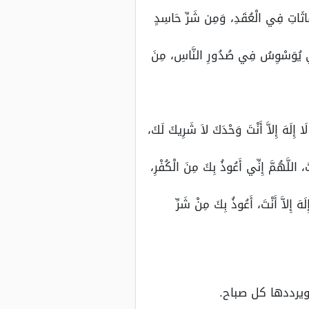
اثَاتِ فِي الْعُقَدِ، وَمِن شَرِّ حَاسِدٍ
ذِي يُوَسْوِسُ فِي صُدُورِ النَّاسِ، مِنَ
إِلَهَ إِلاَّ أَنْتَ وَحْدَكَ لاَ شَرِيكَ لَكَ،
للَّهُمَّ إِنِّي أَعُوذُ بِكَ مِنَ الْكُفْرِ،
 إِلاَّ أَنْتَ، أَعُوذُ بِكَ مِنْ شَرِّ
يرددها كل صباح.