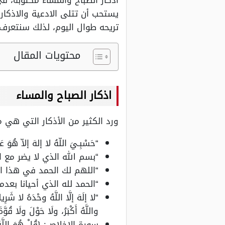
اذكار الصباح والمساء مكتوبة، 
يستحب أن تتلى الادعية والاذكار
تريحه طوال اليوم، لذلك سنتعرف 
محتويات المقال
اذكار الصباح والمساء
ورد الكثير من الأذكار التي هي م
“حَسْبِـيَ اللّهُ لا إلهَ إلاّ هُوَ عَ
“بسم الله الذي لا يضر مع
“اللهم لك الحمد في هذا ا
“الحمد لله الذي أحيانا بعدما
“لا إلَهَ إلَّا اللَّهُ وحْدَهُ لا شَر
واللَّهُ أَكْبَرُ، ولَا حَوْلَ ولَا قُوَّةَ 
سورة الإخلاص: {قُلْ هُوَ اللَّهُ أَحَدٌ