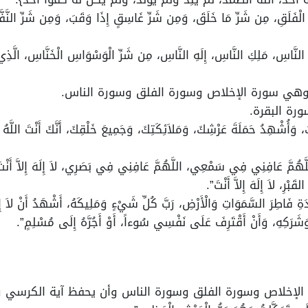
فَلَقِ، مِن شَرِّ مَا خَلَقَ، وَمِن شَرِّ غَاسِقٍ إِذَا وَقَبَ، وَمِن شَرِّ النَّفَّ
نَّاسِ، مَلِكِ النَّاسِ، إِلَهِ النَّاسِ، مِن شَرِّ الْوَسْوَاسِ الْخَنَّاسِ، الَّ
 وهي سورة الإخلاص وسورة الفلق وسورة الناس.
رة البقرة.
أُشْهِدُ حَمَلَةَ عَرْشِكَ، وَمَلاَئِكَتِكَ، وَجَمِيعَ خَلْقِكَ، أَنَّكَ أَنْتَ اللَّهُ لَا 
هُمَّ عَافِنِي فِي سَمْعِي، اللَّهُمَّ عَافِنِي فِي بَصَرِي، لاَ إِلَهَ إِلاَّ أَنْتَ، ا
بْرِ، لاَ إِلَهَ إِلاَّ أَنْتَ”.
ةِ فَاطِرَ السَّمَوَاتِ وَالْأَرْضِ، رَبَّ كُلِّ شَيْءٍ وَمَلِيكَهُ، أَشْهَدُ أَنْ لاَ إِلَهَ
َرَكِهِ، وَأَنْ أَقْتَرِفَ عَلَى نَفْسِي سُوءاً، أَوْ أَجُرَّهُ إِلَى مُسْلِمٍ”.
لإخلاص وسورة الفلق وسورة الناس وأن يحفظ آية الكرسي و