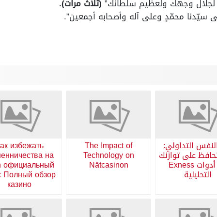
غي لجلال وجهك ولعظيم سلطانك”
(ثلاث مرات).
ى سيّدنا محمّدٍ وعلى آله وأصحابه أجمعين”.
لنفس التداولي:
The Impact of
ак избежать
افظ على توازنك
Technology on
енничества на
مع أدوات Exness
Nätcasinon
n официальный
التحليلية
: Полный обзор
казино