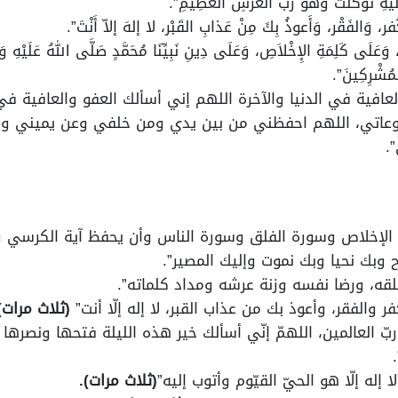
َلَيهِ تَوَكَّلتُ وَهُوَ رَبُّ الْعَرْشِ الْعَظِيمِ”.
ُفر، وَالفَقْر، وَأَعوذُ بِكَ مِنْ عَذابِ القَبْر، لا إلهَ إلاّ أَنْتَ”.
َعَلَى كَلِمَةِ الإِخْلاَصِ، وَعَلَى دِينِ نَبِيِّنَا مُحَمَّدٍ صَلَّى اللهُ عَلَيْهِ وَسَل
مُشْرِكِينَ”.
لعافية في الدنيا والآخرة اللهم إني أسألك العفو والعافية 
روعاتي، اللهم احفظني من بين يدي ومن خلفي وعن يميني 
.
الإخلاص وسورة الفلق وسورة الناس وأن يحفظ آية الكرسي و
ح وبك نحيا وبك نموت وإليك المصير”.
قه، ورضا نفسه وزنة عرشه ومداد كلماته”.
ر والفقر، وأعوذ بك من عذاب القبر، لا إله إلّا أنت”
(ثلاث مرات)
ّ العالمين، اللهمّ إنّي أسألك خير هذه الليلة فتحها ونصرها
 إله إلّا هو الحيّ القيّوم وأتوب إليه”
(ثلاث مرات).