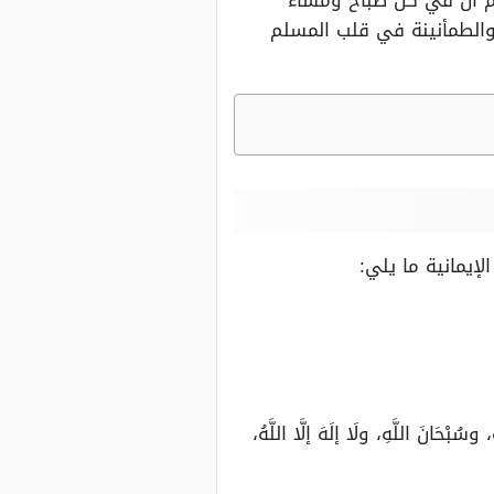
لم أن في كل صباح ومساء
والطمأنينة في قلب المسلم
إيمانية ما يلي:
ْحَانَ اللَّهِ، ولَا إلَهَ إلَّا اللَّهُ،