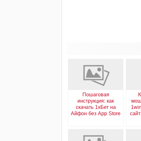
Пошаговая
К
инструкция: как
мош
скачать 1хБет на
1wi
Айфон без App Store
сайт