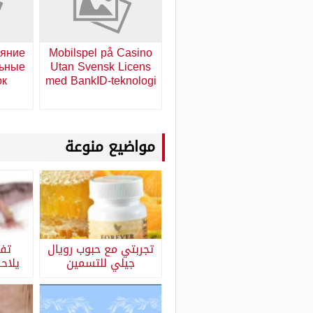
ияние
Mobilspel på Casino
льные
Utan Svensk Licens
ок
med BankID-teknologi
مواضيع منوعة
تجربتي مع حبوب رويال
تفس
جيلي للتسمين
يلاح