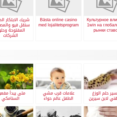
Культурное вл
Bästa online casino
شريك الابتكار الم
1win на глоба
med lojalitetsprogram
سنقل فيو والمص
рынки став
المفتوحة وحل
الشركات
ير حلم الوزغ
علامات قرب مشي
متى يبدأ مفع
قني لابن سيرين
الطفل عالم حواء
السنامكي