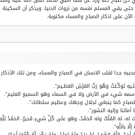
في كل صباح كما ورد عن سنة النبي محمد صلى الله عليه وس
 حتى يقي المسلم نفسه من نزوات الدنيا، ويذكر أن السكينة 
الآن على اذكار الصباح والمساء مكتوبة.
حببه جدا لقلب الانسان في الصباح والمساء، ومن تلك الأذكار ال
لَـيهِ تَوَكَّـلتُ وَهُوَ رَبُّ العَرْشِ العَظـيم”.
 اسمه شيء في الأرض ولا في السماء وهو السميع العليم”.
لصباح كما ينبغي لجلال وجهك وعظيم سلطانك”.
 أماتنا وإليه النشور”.
ِيكَ له، له المُلْكُ وله الحَمْدُ، وهو علَى كُلِّ شيءٍ قَدِيرٌ، الحَمْدُ لِلَّهِ، وسُب
إلَّا باللَّهِ”.
، اللَّهُ الصَّمَدُ، لَمْ يَلِدْ وَلَمْ يُولَدْ، وَلَمْ يَكُن لَّهُ كُفُوًا أَحَدٌ}.