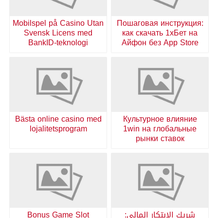
Mobilspel på Casino Utan
Пошаговая инструкция:
Svensk Licens med
как скачать 1хБет на
BankID-teknologi
Айфон без App Store
Bästa online casino med
Культурное влияние
lojalitetsprogram
1win на глобальные
рынки ставок
شريك الابتكار المالي:
Bonus Game Slot