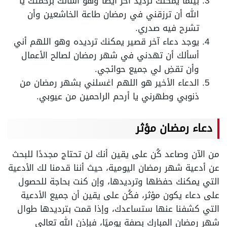
بينما يمكنك ترديد آخر أيضًا وهو أسألك برحمتك يا
الله أن ترزقني في رمضان طاعة الخاشعين وأن
تشرح فيه صدري.
يوجد دعاء آخر قصير يمكنك ترديده وهو اللهم أني
أسألك أن تهدني في شهر رمضان لصالح الأعمال
وأن تقضِ لي جميع حوائجي.
الدعاء الأخير هو اللهم اغسلني بشهر رمضان من
ذنوبي وطهرني يا أرحم الراحمين من عيوبي.
دعاء رمضان مؤثر
من الآن وصاعد كُن على يقين أنك لن تحتاج مجددًا للبحث
عن أدعية شهر رمضان اليومية، حيث أننا قدمنا لك الأدعية
التي يمكنك حفظها وترديدها، وإن كنت بحاجة للحصول
على دعاء يكون مؤثر، فكُن على يقين أن جميع الأدعية
التي كشفنا عنها ستساعدك، وإذا قمت بترديدها طوال
شهر رمضان المبارك بصفة يوميًا، فبإذن الله تعالى