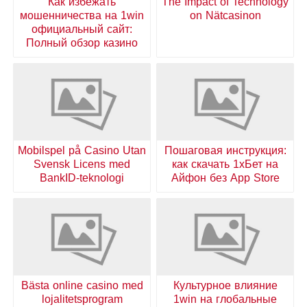
Как избежать
The Impact of Technology
мошенничества на 1win
on Nätcasinon
официальный сайт:
Полный обзор казино
Mobilspel på Casino Utan
Пошаговая инструкция:
Svensk Licens med
как скачать 1хБет на
BankID-teknologi
Айфон без App Store
Bästa online casino med
Культурное влияние
lojalitetsprogram
1win на глобальные