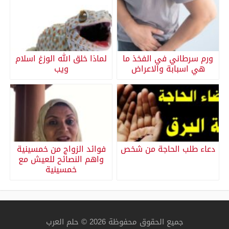
ورم سرطاني في الفخذ ما
لماذا خلق الله الوزغ اسلام
هي اسبابة والاعراض
ويب
دعاء طلب الحاجة من شخص
فوائد الزواج من خمسينية
واهم النصائح للعيش مع
خمسينية
جميع الحقوق محفوظة 2026 © حلم العرب