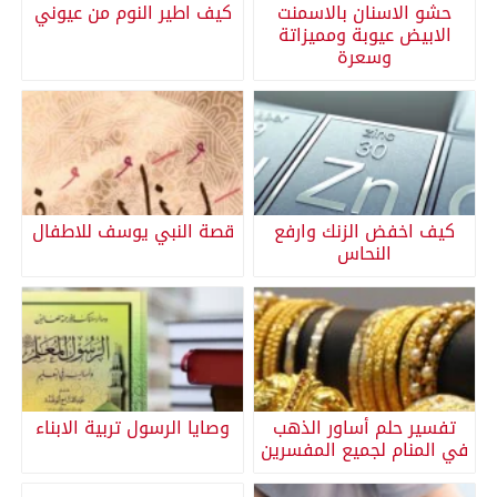
حشو الاسنان بالاسمنت
كيف اطير النوم من عيوني
الابيض عيوبة ومميزاتة
وسعرة
كيف اخفض الزنك وارفع
قصة النبي يوسف للاطفال
النحاس
تفسير حلم أساور الذهب
وصايا الرسول تربية الابناء
في المنام لجميع المفسرين