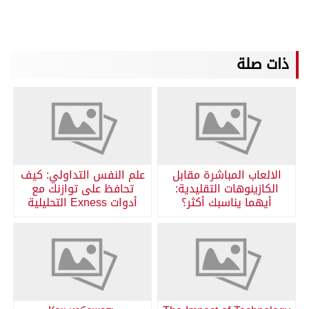
ذات صلة
الالعاب المباشرة مقابل
علم النفس التداولي: كيف
الكازينوهات التقليدية:
تحافظ على توازنك مع
أيهما يناسبك أكثر؟
أدوات Exness التحليلية