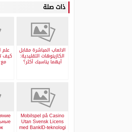
ذات صلة
الالعاب المباشرة مقابل
علم ا
الكازينوهات التقليدية:
كيف تح
أيهما يناسبك أكثر؟
ияние
Mobilspel på Casino
льные
Utan Svensk Licens
ок
med BankID-teknologi