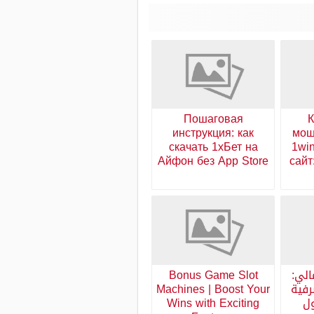
Пошаговая
К
инструкция: как
мош
скачать 1хБет на
1wi
Айфон без App Store
сайт
الي:
Bonus Game Slot
رفية
Machines | Boost Your
ول
Wins with Exciting