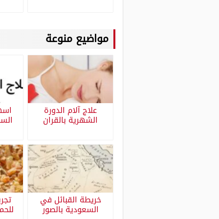
مواضيع منوعة
علاج آلام الدورة
الشهرية بالقران
السح
خريطة القبائل في
تجرب
السعودية بالصور
للحم