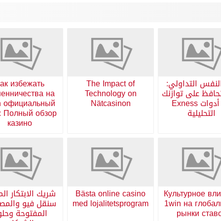
لنفس التداولي:
The Impact of
ак избежать
افظ على توازنك
Technology on
енничества на
مع أدوات Exness
Nätcasinon
n официальный
التحليلية
: Полный обзор
казино
Культурное вл
Bästa online casino
شريك الابتكار الم
1win на глоба
med lojalitetsprogram
سنقل فيو والمص
рынки став
المفتوحة وحل