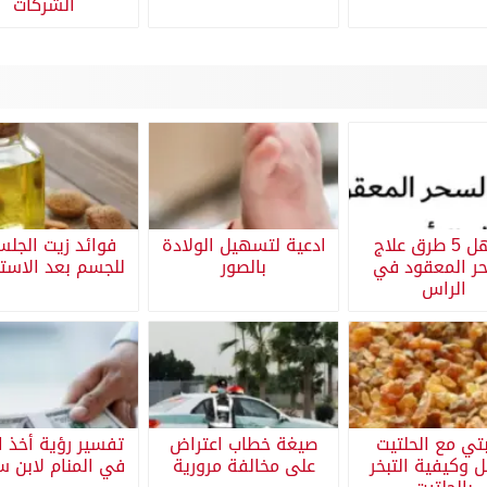
الشركات
اسهل 5 طرق علاج
ادعية لتسهيل الولادة
فوائد زيت الجلس
ر المعقود في
بالصور
للجسم بعد الاست
الراس
تي مع الحلتيت
صيغة خطاب اعتراض
تفسير رؤية أخذ ا
ل وكيفية التبخر
على مخالفة مرورية
في المنام لابن س