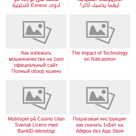
أيهما يناسبك أكثر؟
أدوات Exness التحليلية
Как избежать
The Impact of Technology
мошенничества на 1win
on Nätcasinon
официальный сайт:
Полный обзор казино
Mobilspel på Casino Utan
Пошаговая инструкция:
Svensk Licens med
как скачать 1хБет на
BankID-teknologi
Айфон без App Store