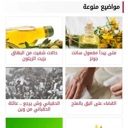
مواضيع منوعة
متى يبدأ مفعول سانت
حالات شفيت من البهاق
جونز
بزيت الزيتون
القضاء على البق بالملح
الحقباني وش يرجع .. عائلة
الحقباني من وين