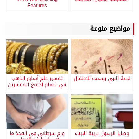
Features
مواضيع منوعة
قصة النبي يوسف للاطفال
تفسير حلم أساور الذهب
في المنام لجميع المفسرين
وصايا الرسول تربية الابناء
ورم سرطاني في الفخذ ما