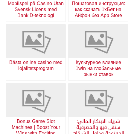
Mobilspel på Casino Utan
Пошаговая инструкция:
Svensk Licens med
как скачать 1хБет на
BankID-teknologi
Айфон без App Store
Bästa online casino med
Культурное влияние
lojalitetsprogram
1win на глобальные
рынки ставок
شريك الابتكار المالي:
Bonus Game Slot
سنقل فيو والمصرفية
Machines | Boost Your
المفتوحة وحلول الشركات
Wins with Exciting