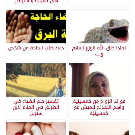
هي اسبابة والاعراض
لماذا خلق الله الوزغ اسلام
دعاء طلب الحاجة من شخص
ويب
فوائد الزواج من خمسينية
تفسير حلم الضياع في
واهم النصائح للعيش مع
الطريق في المنام لابن
خمسينية
سيرين