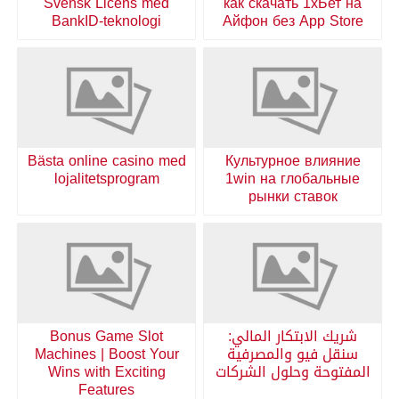
Svensk Licens med
как скачать 1хБет на
BankID-teknologi
Айфон без App Store
Bästa online casino med
Культурное влияние
lojalitetsprogram
1win на глобальные
рынки ставок
شريك الابتكار المالي:
Bonus Game Slot
سنقل فيو والمصرفية
Machines | Boost Your
المفتوحة وحلول الشركات
Wins with Exciting
Features