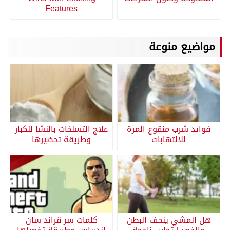
Features
مواضيع منوعة
فوائد شرب منقوع المرة
علاج التسلخات بالنشا للكبار
للالتهابات
وطريقة تحضيرها
هل المشي ينحف البطن
كلمات سر قراند سان