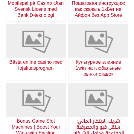
Mobilspel på Casino Utan
Пошаговая инструкция:
Svensk Licens med
как скачать 1хБет на
BankID-teknologi
Айфон без App Store
Bästa online casino med
Культурное влияние
lojalitetsprogram
1win на глобальные
рынки ставок
شريك الابتكار المالي:
Bonus Game Slot
سنقل فيو والمصرفية
Machines | Boost Your
المفتوحة وحلول الشركات
Wins with Exciting