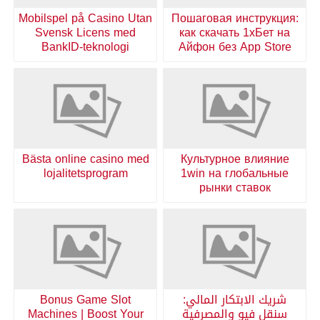
Mobilspel på Casino Utan
Пошаговая инструкция:
Svensk Licens med
как скачать 1хБет на
BankID-teknologi
Айфон без App Store
Bästa online casino med
Культурное влияние
lojalitetsprogram
1win на глобальные
рынки ставок
شريك الابتكار المالي:
Bonus Game Slot
سنقل فيو والمصرفية
Machines | Boost Your