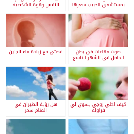
بمستشفى الحبيب سعرها
النفس وقوة الشخصية
صوت فقاعات في بطن
قصتي مع زيادة ماء الجنين
الحامل في الشهر التاسع
كيف اخلي زوجي يسوي لي
هل رؤية الطيران في
فراوله
المنام سحر