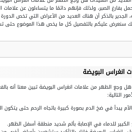
 العديد من السيدات هل وجع الظهر من علامات انغراس البو
ل بفارغ الصبر، ولذلك فإنهم دائمًا ما يتساءلون عن علامات ا
 الجدير بالذكر أن هناك العديد من الأعراض التي تخص الدورة
لذلك سنعرض عليكم بالتفصيل كل ما يخص هذا الموضوع حتى ت
 انغراس البويضة
هل وجع الظهر من علامات انغراس البويضة تبين معنا أنه بالفع
ر التالية:
أم يبدأ في ضخ الدم بصورة كبيرة باتجاه الرحم حتى يتكون ال
الكبير للدماء في الإصابة بألم شديد منطقة أسفل الظهر.
 على انغراس البويضة فإنك بالتأكيد ستشعرين بأعراض أخرى من