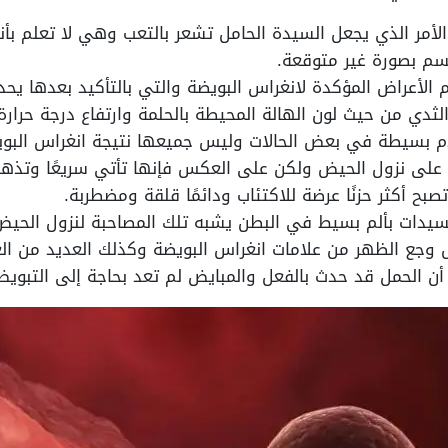
لأمر الذي يجعل السيدة الحامل تشعر بالتعب وهي لا تعلم بأنه
سم بصورة غير متوقعة.
 الأعراض المؤكدة لانغراس البويضة والتي بالتأكيد بعدها يحد
ثدي من حيث لون الهالة المحيطة بالحلمة وارتفاع درجة حرارة
م بسيطة في بعض الحالات وليس جميعها نتيجة انغراس البوي
ة على نزول الحيض ولكن على العكس فإنها تأتي سريعًا وتذه
صبح أكثر حزنًا عرضة للاكتئاب ودائمًا قلقة ومضطربة.
يدات بألم بسيط في البطن يشبه تلك المصاحبة لنزول الحيض
هل وجع الظهر من علامات انغراس البويضة وكذلك العديد من الع
ن الحمل قد حدث بالفعل والمبايض لم تعد بحاجة إلى التبويض