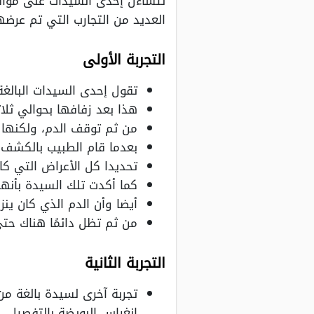
تتساءل إحدى السيدات على مواق
العديد من التجارب التي تم عرضها
التجربة الأولى
تقول إحدى السيدات البالغة من العمر حوالي 23 عام بأنها لاحظت نزول ق
هذا بعد زفافها بحوالي ثلا
من ثم توقف الدم، ولكنها ل
بعدما قام الطبيب بالكشف عل
تحديدا كل الأعراض التي كا
كما أكدت تلك السيدة بأنها
أيضا وأن الدم الذي كان ين
من ثم تظل دائمًا هناك حتى
التجربة الثانية
انغراس البويضة بالتفصيل.