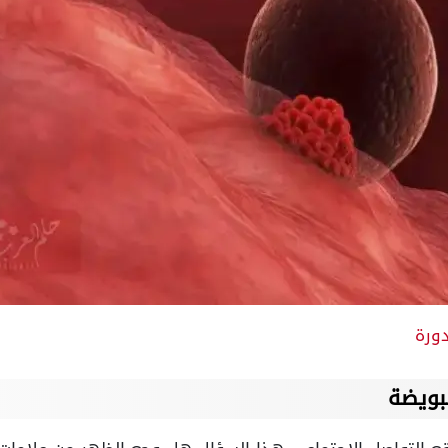
دورة
لبويضة