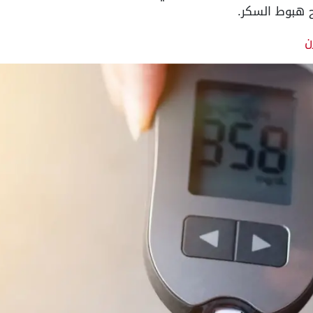
ح هبوط السكر.
ن