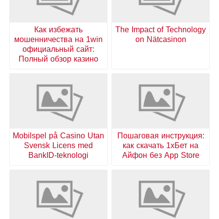
Как избежать
The Impact of Technology
мошенничества на 1win
on Nätcasinon
официальный сайт:
Полный обзор казино
Mobilspel på Casino Utan
Пошаговая инструкция:
Svensk Licens med
как скачать 1хБет на
BankID-teknologi
Айфон без App Store