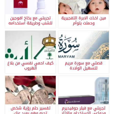
مين اخذت الابرة التفجيرية
تجربتي مع بخاخ افوجين
وحملت بتوأم
للشنب وطريقة استخدامه
قصتي مع سورة مريم
كيف احمي نفسي من بلاغ
لتسهيل الولادة
الهروب
تجربتي مع فيلر جوفيديرم
تفسير حلم رؤية شخص
ودواعي الاستخدام والاثار
تحبه وهو بعيد عنك