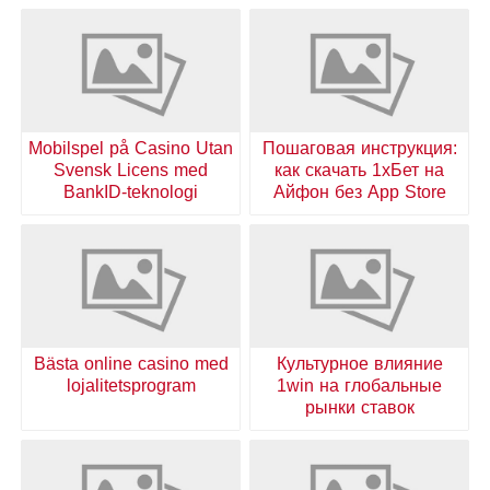
Mobilspel på Casino Utan
Пошаговая инструкция:
Svensk Licens med
как скачать 1хБет на
BankID-teknologi
Айфон без App Store
Bästa online casino med
Культурное влияние
lojalitetsprogram
1win на глобальные
рынки ставок