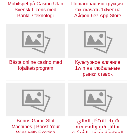
Mobilspel på Casino Utan
Пошаговая инструкция:
Svensk Licens med
как скачать 1хБет на
BankID-teknologi
Айфон без App Store
Bästa online casino med
Культурное влияние
lojalitetsprogram
1win на глобальные
рынки ставок
شريك الابتكار المالي:
Bonus Game Slot
سنقل فيو والمصرفية
Machines | Boost Your
المفتوحة وحلول الشركات
Wins with Exciting