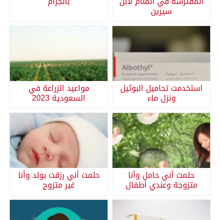
المفترسة في المنام لابن
بالجرام
سيرين
استخدمت تحاميل البوثيل
مواعيد الزراعة في
ونزل ماء
السعودية 2023
حلمت أني حامل وأنا
حلمت أني رزقت بولد وأنا
متزوجة وعندي أطفال
غير متزوج