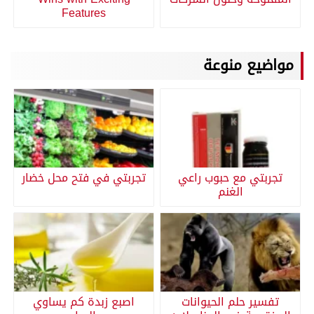
Features
مواضيع منوعة
تجربتي مع حبوب راعي
تجربتي في فتح محل خضار
الغنم
تفسير حلم الحيوانات
اصبع زبدة كم يساوي