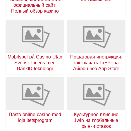
официальный сайт:
Полный обзор казино
Mobilspel på Casino Utan
Пошаговая инструкция:
Svensk Licens med
как скачать 1хБет на
BankID-teknologi
Айфон без App Store
Bästa online casino med
Культурное влияние
lojalitetsprogram
1win на глобальные
рынки ставок