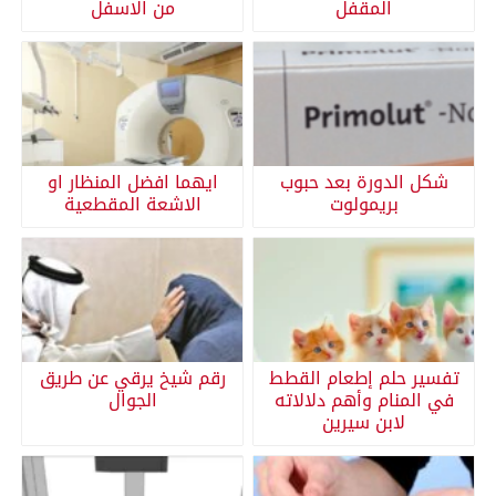
المقفل
من الاسفل
شكل الدورة بعد حبوب
ايهما افضل المنظار او
بريمولوت
الاشعة المقطعية
تفسير حلم إطعام القطط
رقم شيخ يرقي عن طريق
في المنام وأهم دلالاته
الجوال
لابن سيرين