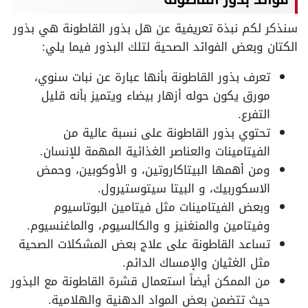
سنذكر لكم نبذة تعريفية عن هل بذور القاطونة هي بذور
الكتان وبعض الفوائد الصحية لتلك البذور فيما يلي:
تعرف بذور القاطونة بأنها عبارة عن نبات سنوي،
مورق يكون حوله أزهار بيضاء ويتميز بأنه قليل
التفرع.
تحتوي بذور القاطونة على نسبة عالية من
الفيتامينات والعناصر الغذائية المهمة للإنسان.
ومن أهمها البيتاكاروتين، و الأوكوبين، وحمض
الاسكوربيك، و البيتا سيتوستيرول.
وبعض الفيتامينات مثل فيتامين البوتاسيوم
وفيتامين والمنغنيز و والكالسيوم، والماغنسيوم.
تساعد القاطونة على علاج بعض المشكلات الصحية
مثل الغثيان والإمساك الدائم.
من الممكن أيضاً استعمال قشرة القاطونة مع البذور
حيث تتضمن بعض المواد الدهنية والهلامية.