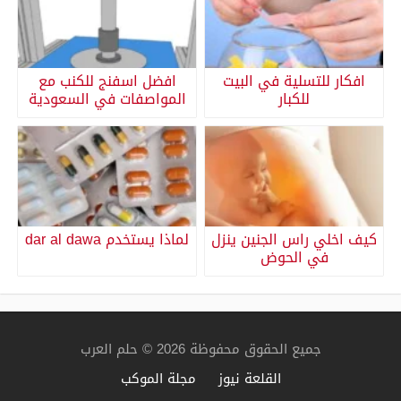
افكار للتسلية في البيت
افضل اسفنج للكنب مع
للكبار
المواصفات في السعودية
كيف اخلي راس الجنين ينزل
لماذا يستخدم dar al dawa
في الحوض
جميع الحقوق محفوظة 2026 © حلم العرب
القلعة نيوز
مجلة الموكب