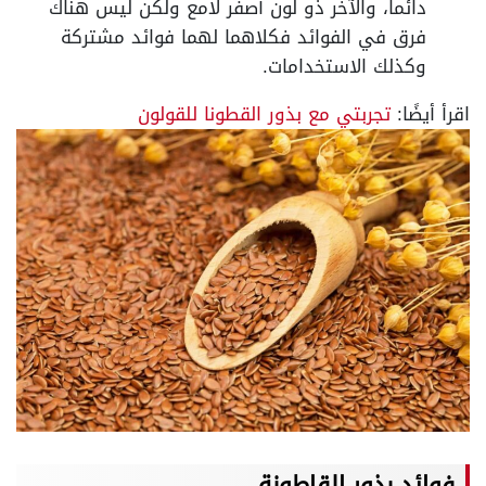
دائما، والآخر ذو لون أصفر لامع ولكن ليس هناك
فرق في الفوائد فكلاهما لهما فوائد مشتركة
وكذلك الاستخدامات.
اقرأ أيضًا:
تجربتي مع بذور القطونا للقولون
فوائد بذور القاطونة