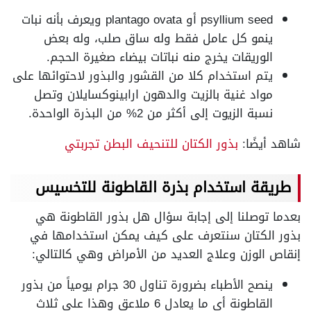
psyllium seed أو plantago ovata ويعرف بأنه نبات
ينمو كل عامل فقط وله ساق صلب، وله بعض
الوريقات يخرج منه نباتات بيضاء صغيرة الحجم.
يتم استخدام كلا من القشور والبذور لاحتوائها على
مواد غنية بالزيت والدهون ارابينوكسايلان وتصل
نسبة الزيوت إلى أكثر من 2% من البذرة الواحدة.
شاهد أيضًا:
بذور الكتان للتنحيف البطن تجربتي
طريقة استخدام بذرة القاطونة للتخسيس
بعدما توصلنا إلى إجابة سؤال هل بذور القاطونة هي
بذور الكتان سنتعرف على كيف يمكن استخدامها في
إنقاص الوزن وعلاج العديد من الأمراض وهي كالتالي:
ينصح الأطباء بضرورة تناول 30 جرام يومياً من بذور
القاطونة أي ما يعادل 6 ملاعق وهذا على ثلاث