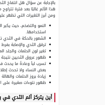
بالإجابة عن سؤال هل انتفاخ الثد
هذا الألم غالبًا بعد فترة تتراو
ومن أبرز التغيرات التي تظهر علي
النمو والتضخم، حيث يكبر ا
استخدامها.
الشعور بالحكة في الثدي نت
ترقق الثدي والإصابة بفرط 
تغير لون الحلمات والجلد ال
ظهور عروق الثديين نتيجة ل
تسرب لبأ وعادةً ما يحدث ف
بعض النساء ولا تحدث إطلاقً
زيادة بروز الحلمات والهالة 
ظهور نتوءات صغيرة على ال
أين يتركز ألم الثدي في ب