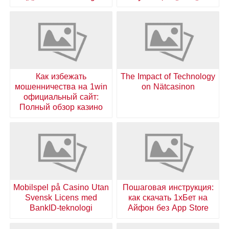
Как избежать
The Impact of Technology
мошенничества на 1win
on Nätcasinon
официальный сайт:
Полный обзор казино
Mobilspel på Casino Utan
Пошаговая инструкция:
Svensk Licens med
как скачать 1хБет на
BankID-teknologi
Айфон без App Store