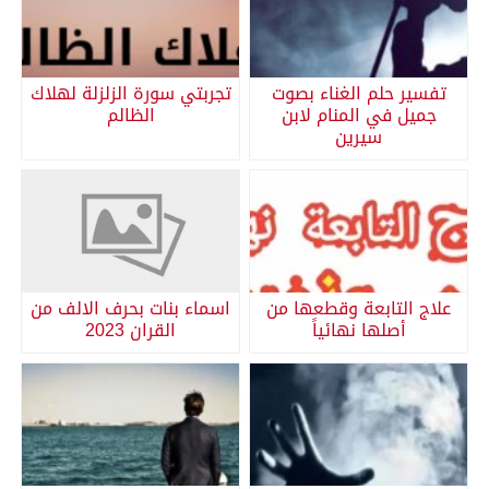
تفسير حلم الغناء بصوت
تجربتي سورة الزلزلة لهلاك
جميل في المنام لابن
الظالم
سيرين
علاج التابعة وقطعها من
اسماء بنات بحرف الالف من
أصلها نهائياً
القران 2023