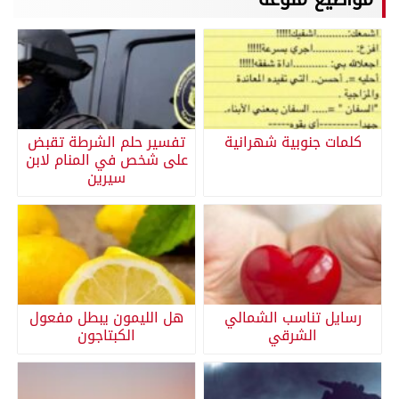
كلمات جنوبية شهرانية
تفسير حلم الشرطة تقبض
على شخص في المنام لابن
سيرين
رسايل تناسب الشمالي
هل الليمون يبطل مفعول
الشرقي
الكبتاجون