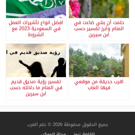
حلمت أن بنتي ضاعت في
افضل انواع تأشيرات العمل
المنام وأبرز تفسير حسب
في السعودية 2023 مع
ابن سيرين
الشروط
اقرب حديقة من موقعي
تفسير رؤية صديق قديم
فيها العاب
في المنام ما دلالته حسب
ابن سيرين
جميع الحقوق محفوظة 2026 © حلم العرب
القلعة نيوز
مجلة الموكب