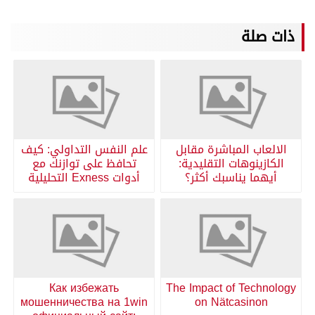
ذات صلة
الالعاب المباشرة مقابل
علم النفس التداولي: كيف
الكازينوهات التقليدية:
تحافظ على توازنك مع
أيهما يناسبك أكثر؟
أدوات Exness التحليلية
Как избежать
The Impact of Technology
мошенничества на 1win
on Nätcasinon