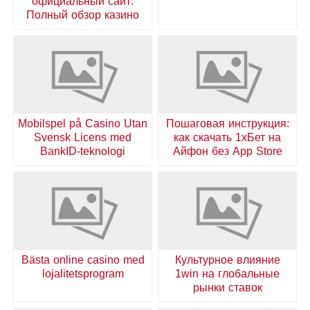
официальный сайт:
Полный обзор казино
Mobilspel på Casino Utan
Пошаговая инструкция:
Svensk Licens med
как скачать 1хБет на
BankID-teknologi
Айфон без App Store
Bästa online casino med
Культурное влияние
lojalitetsprogram
1win на глобальные
рынки ставок