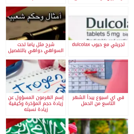
تجربتي مع حبوب dulcolax
شرح مثل ياما تحت
السواهي دواهي بالتفصيل
في اي اسبوع يبدأ الشهر
إسم الهرمون المسؤول عن
التاسع من الحمل
زيادة حجم المؤخرة وكيفية
زيادة نسبته