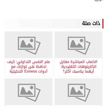
ذات صلة
الالعاب المباشرة مقابل
علم النفس التداولي: كيف
الكازينوهات التقليدية:
تحافظ على توازنك مع
أيهما يناسبك أكثر؟
أدوات Exness التحليلية