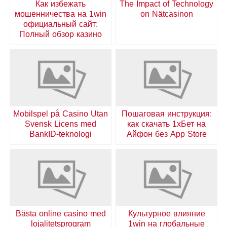
Как избежать
The Impact of Technology
мошенничества на 1win
on Nätcasinon
официальный сайт:
Полный обзор казино
Mobilspel på Casino Utan
Пошаговая инструкция:
Svensk Licens med
как скачать 1хБет на
BankID-teknologi
Айфон без App Store
Bästa online casino med
Культурное влияние
lojalitetsprogram
1win на глобальные