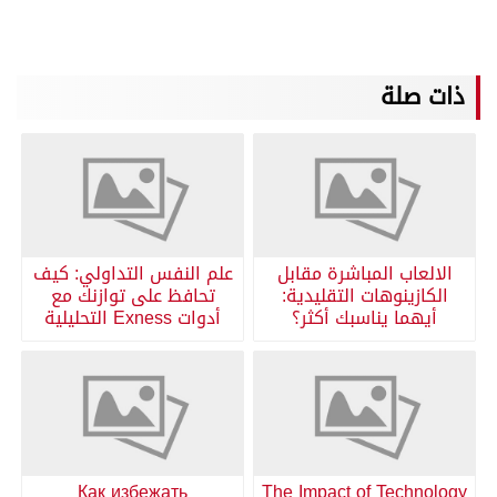
ذات صلة
الالعاب المباشرة مقابل
علم النفس التداولي: كيف
الكازينوهات التقليدية:
تحافظ على توازنك مع
أيهما يناسبك أكثر؟
أدوات Exness التحليلية
Как избежать
The Impact of Technology