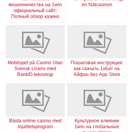
мошенничества на 1win
on Nätcasinon
официальный сайт:
Полный обзор казино
Mobilspel på Casino Utan
Пошаговая инструкция:
Svensk Licens med
как скачать 1хБет на
BankID-teknologi
Айфон без App Store
Bästa online casino med
Культурное влияние
lojalitetsprogram
1win на глобальные