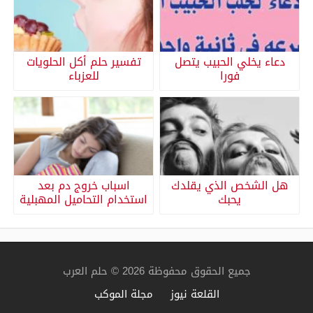
دعاء يخلي الحبيب يتصل
تفسير حلم أكل الحلويات
فورا
للعزباء
هل الشخص الذي يقلدك
اسباب خروج دم بعد
يحبك
استخدام التحاميل المهبلية
جميع الحقوق محفوظة 2026 © حلم العرب
القلعة نيوز
مجلة الموكب