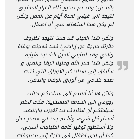
بالفصل) وقد تم صدور ذلك القرار المفاجئ
نتيجة إلى غيابي لعدة أيام عن العمل ولكن
لم يكن هذا استهزاء مني أو اهمال.
ولكن هذا الغياب قد حدث نتيجة لظروف
طارئة خارجة عن إرادتي؛ فقد فوجئت بوفاة
والدي وقد أصابني الحزن الشديد لغيابه
ولكن هذا قدر الله وعلينا الرضا والصبر، و
سأرفق إلى سيادتكم الأوراق التي تثبت
صحة كلامي من أوراق الوفاة والدفن.
والآن ها أنا أتقدم الى سيادتكم بطلب
رجوعي الى الخدمة العسكرية؛ فكما تعلم
سيادتكم أن الظروف قد تغيرت وارتفعت
أسعار كل شيء، وأنا لم يعد لي مصدر دخل
ولا أستطيع توفير كافة احتياجات أسرتي،
كما أن لدى أطفال في حاجة إلى مصروفات