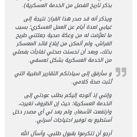
بذكر تاريخ الفصل من الخدمة العسكرية).
ويذكر أنه قد صدر هذا القرار؛ نتيجة إلى
غيابي لعدة أيام عن العمل العسكري؛ بسبب
ما تعرَّضت له من وعكة صحية جعلتني طريح
الفراش، ولم أتمكن من إبلاغ قائد المعسكر
بذلك، وبعد أن تحسنت صحتي تفاجأت بفصلي
من الخدمة العسكرية بشكل تعسفي.
و سأرفق إلى سيادتكم التقارير الطبية التي
تُثبت صحة كلامي.
وإنني إذ أتوجه إليكم بطلب عودتي إلى
الخدمة العسكرية؛ حيث إن الظروف تغيرت،
وارتفعت الأسعار، ولم يعد لي أي مصدر دخل
أستطيع به توفير احتياجات أسرتي.
أرجو أن تتكرموا بقبول طلبي، وأسأل الله