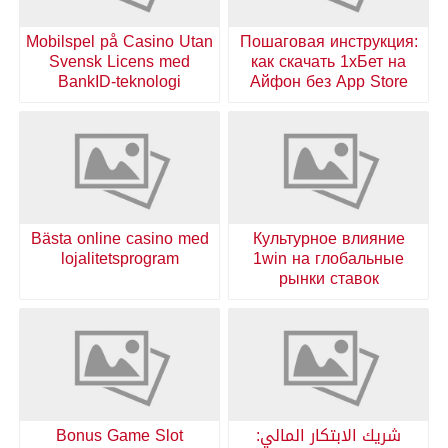
Mobilspel på Casino Utan
Пошаговая инструкция:
Svensk Licens med
как скачать 1хБет на
BankID-teknologi
Айфон без App Store
Bästa online casino med
Культурное влияние
lojalitetsprogram
1win на глобальные
рынки ставок
شريك الابتكار المالي:
Bonus Game Slot