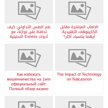
الالعاب المباشرة مقابل
علم النفس التداولي: كيف
الكازينوهات التقليدية:
تحافظ على توازنك مع
أيهما يناسبك أكثر؟
أدوات Exness التحليلية
Как избежать
The Impact of Technology
мошенничества на 1win
on Nätcasinon
официальный сайт:
Полный обзор казино