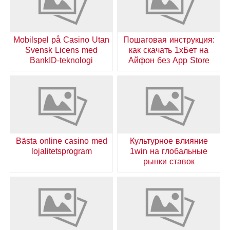
Mobilspel på Casino Utan
Пошаговая инструкция:
Svensk Licens med
как скачать 1хБет на
BankID-teknologi
Айфон без App Store
Bästa online casino med
Культурное влияние
lojalitetsprogram
1win на глобальные
рынки ставок