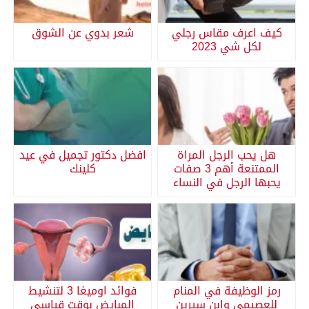
كيف اعرف مقاس رجلي
شعر بدوي عن الشوق
لكل شي 2023
هل يحب الرجل المراة
افضل دكتور تجميل في عيد
الممتنعة أهم 3 صفات
كلينك
يحبها الرجل في النساء
رمز الوظيفة في المنام
فوائد اوميغا 3 لتنشيط
للعصيمي وابن سيرين
المبايض بوقت قياسي