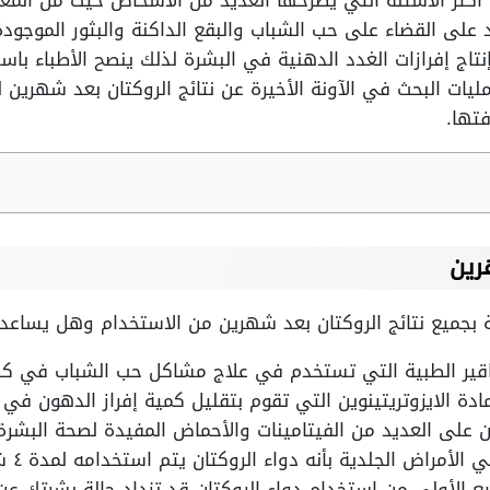
 أكثر الأسئلة التي يطرحها العديد من الأشخاص حيث من المع
 على القضاء على حب الشباب والبقع الداكنة والبثور الموجود
اج إفرازات الغدد الدهنية في البشرة لذلك ينصح الأطباء باست
يات البحث في الآونة الأخيرة عن نتائج الروكتان بعد شهرين لذ
تها.
رين
 بجميع نتائج الروكتان بعد شهرين من الاستخدام وهل يساع
قاقير الطبية التي تستخدم في علاج مشاكل حب الشباب في كل 
دة الايزوتريتينوين التي تقوم بتقليل كمية إفراز الدهون في 
ان على العديد من الفيتامينات والأحماض المفيدة لصحة البشرة
راض الجلدية بأنه دواء الروكتان يتم استخدامه لمدة ٤ شهور أو أكثر.
يع الأولى من استخدام دواء الروكتان قد تزداد حالة بشرتك عن