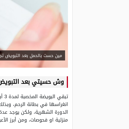
مين حست بالحمل بعد التبويض تج
وش حسيتي بعد التبويض
تبق
انغراسها في بطانة الرحم، وبذل
الدورة الشهرية، ولكن يوجد عدة
منزلية او فحوصات، ومن أبرز الأع