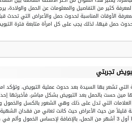
شرةً، يعتبر هذا السؤال من أكثر الأسئلة الشائعة بين النسا
ا لمعرفة كثير من التفاصيل والمعلومات عن الحمل والولادة، 
لمعرفة الأوقات المناسبة لحدوث حمل والأعراض التي تحدث قب
 حدوث حمل فيها، لذلك يجب على كل امرأة متابعة فترة التب
بويض تجربتي
ة التي تشعر بها السيدة بعد حدوث عملية التبويض، وتؤكد امرأ
ا مين حست بالحمل بعد التبويض بشكل مباشر، فأخبرتها إحدى
علامات التي تدل على ذلك وهي الشعور بالكسل والخمول و
فة قليلاً من حيث الأعراض حيث كانت تعاني من فقدان الشهية
الوقت واستمر معها الوضع هكذا أول 3 أشهر من الحمل، بالإضافة لإحساس ال