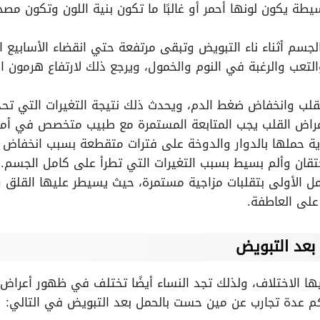
يطة يكون لونها أحمر أو غالبًا ما تكون بنية اللون وتكون مص
الجسم أثناء ناء التبويض وتبقى مرتفعة حتي انقضاء الأسابيع ال
التعب والرغبة في النوم والخمول، ويرجع ذلك لارتفاع هرمون
القلب وانخفاض ضغط الدم، ويحدث ذلك نتيجة التغيرات التي ت
بأمراض القلب يجب المتابعة المستمرة مع طبيب متخصص في أم
اية حملها بالدوار والدوخة على فترات متقطعة بسبب انخفاض
تقان وألم بسيط بسبب التغيرات التي تطرأ على كامل الجسم.
 الأولى بتقلبات مزاجية مستمرة، حيث يسيطر عليها القلق وا
على العاطفة.
بعد التبويض
ها الاختلاف، ولذلك تجد النساء أيضًا تختلف في ظهور أعراض
كم عدة تجارب عن مين حست بالحمل بعد التبويض في التالي: