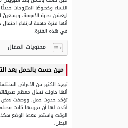
مين حست بالحمل بعد التبويض مبا
النساء وخصوصًا المتزوجات حديثً
ليعشن تجربة الأمومة، ويسعينّ 
أنها فترة مهمة لارتفاع احتمال
في هذه الفترة.
محتويات المقال
مين حست بالحمل بعد الت
توجد الكثير من الأعراض المختلف
أنها حاولت تسأل معظم صديقاته
تؤكد حدوث حمل، ووصفت بعض ال
أكدت لها أن تجربتها كانت مختل
البطن.