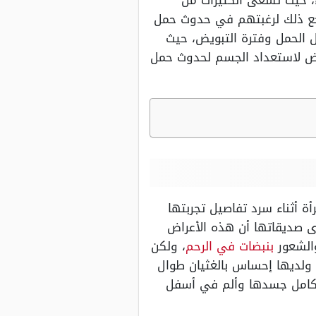
ء، حيث تسعى الكثيرات من
يرجع ذلك لرغبتهم في حدوث حمل
ل الحمل وفترة التبويض، حيث
ويض لاستعداد الجسم لحدوث حمل
ة أثناء سرد تفاصيل تجربتها
 صديقاتها أن هذه الأعراض
الشعور
بنبضات في الرحم
، ولكن
 ولديها إحساس بالغثيان طوال
خمول وألم في كامل جسدها وألم في أسفل