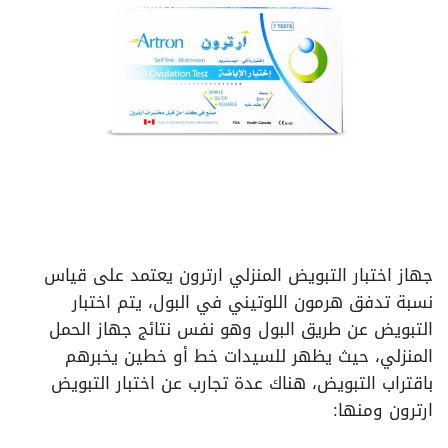
جهاز اختبار التبويض المنزلي ارترون يعتمد على قياس
نسبة تدفق هرمون اللوتيني في البول، يتم اختبار
التبويض عن طريق البول وهو نفس نتائج جهاز الحمل
المنزلي، حيث يظهر للسيدات خط أو خطين يخبرهم
باقتراب التبويض، هناك عدة تجارب عن اختبار التبويض
ارترون ومنها: