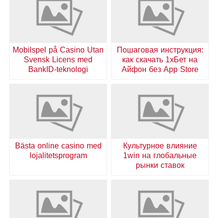
Mobilspel på Casino Utan
Пошаговая инструкция:
Svensk Licens med
как скачать 1хБет на
BankID-teknologi
Айфон без App Store
Bästa online casino med
Культурное влияние
lojalitetsprogram
1win на глобальные
рынки ставок