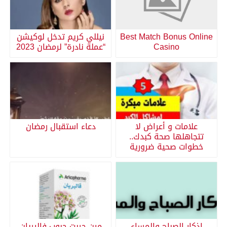
Best Match Bonus Online
نيللي كريم تدخل لوكيشن
Casino
“عملة نادرة” لرمضان 2023
علامات و أعراض لا
دعاء استقبال رمضان
تتجاهلها صحة كبدك..
خطوات صحية ضرورية
اذكار الصباح والمساء
مين جربت حبوب فاليريان