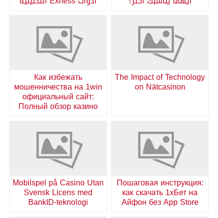
أيهما يناسبك أكثر؟
أدوات Exness التحليلية
Как избежать
The Impact of Technology
мошенничества на 1win
on Nätcasinon
официальный сайт:
Полный обзор казино
Mobilspel på Casino Utan
Пошаговая инструкция:
Svensk Licens med
как скачать 1хБет на
BankID-teknologi
Айфон без App Store