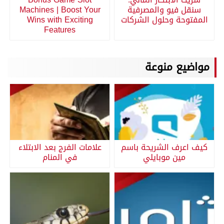
سنقل فيو والمصرفية
Machines | Boost Your
المفتوحة وحلول الشركات
Wins with Exciting
Features
مواضيع منوعة
كيف اعرف الشريحة باسم
علامات الفرج بعد الابتلاء
مين موبايلي
في المنام