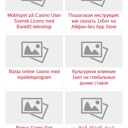
Mobilspel på Casino Utan
Пошаговая инструкция:
Svensk Licens med
как скачать 1хБет на
BankID-teknologi
Айфон без App Store
Bästa online casino med
Культурное влияние
lojalitetsprogram
1win на глобальные
рынки ставок
شريك الابتكار المالي:
Bonus Game Slot