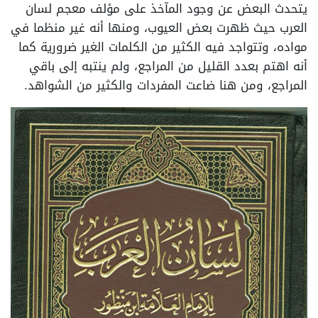
يتحدث البعض عن وجود المآخذ على مؤلف معجم لسان
العرب حيث ظهرت بعض العيوب، ومنها أنه غير منظما في
مواده، وتتواجد فيه الكثير من الكلمات الغير ضرورية كما
أنه اهتم بعدد القليل من المراجع، ولم ينتبه إلى باقي
المراجع، ومن هنا ضاعت المفردات والكثير من الشواهد.