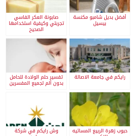
أفضل بديل شامبو مكنسة
صابونة العكر الفاسي
بيسيل
تجربتي وكيفية استخدامها
الصحيح
رايكم في جامعة الاصالة
تفسير حلم الولادة للحامل
بدون ألم لجميع المفسرين
حبوب زهرة الربيع المسائيه
وش رايكم في شركة