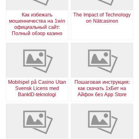
Как избежать
The Impact of Technology
мошенничества на 1win
on Nätcasinon
официальный сайт:
Полный обзор казино
Mobilspel på Casino Utan
Пошаговая инструкция:
Svensk Licens med
как скачать 1хБет на
BankID-teknologi
Айфон без App Store