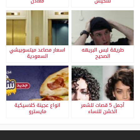
للتكيس
معادن
طريقة لبس البريهه
اسعار مصاعد ميتسوبيشي
الصحيح
السعودية
أجمل 5 قصات للشعر
انواع عجينة كلاسيكية
الخشن للنساء
مايسترو