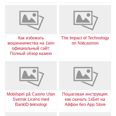
Как избежать
The Impact of Technology
мошенничества на 1win
on Nätcasinon
официальный сайт:
Полный обзор казино
Mobilspel på Casino Utan
Пошаговая инструкция:
Svensk Licens med
как скачать 1хБет на
BankID-teknologi
Айфон без App Store