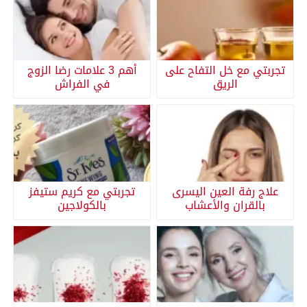
تجربتي مع خل التفاح على
أهم 3 علامات رضا الزوج
الريق
في الفراش
علاج رفة العين اليسرى
تجربتي مع كريم ستيفز
بالقران والأعشاب
بالكولاجين