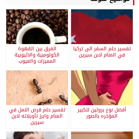
تفسير حلم السفر الى تركيا
الفرق بين القهوة
في المنام لابن سيرين
الكولومبية والاثيوبية
المميزات والعيوب
أفضل نوع بروتين لتكبير
تفسير حلم قرص النمل في
المؤخره بالصور
المنام وابرز تأويلاته لابن
سيرين