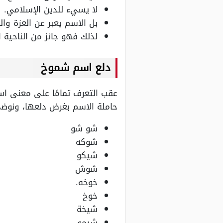
لا يسيء للدين الإسلامي.
بل الاسم يعبر عن العزة وال
لذلك فهو جائز من الناحية ا
دلع اسم شموخ
عقب التعرف تمامًا على معنى اس
حاملة الاسم بغرض دلعها، ونوضح 
شو شو
شوكه
شيكو
شوش
خوخه.
خوخ
شيخة
شيمو.