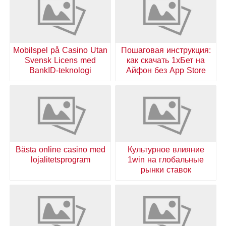
Mobilspel på Casino Utan
Пошаговая инструкция:
Svensk Licens med
как скачать 1хБет на
BankID-teknologi
Айфон без App Store
Bästa online casino med
Культурное влияние
lojalitetsprogram
1win на глобальные
рынки ставок