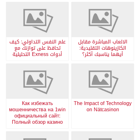
الالعاب المباشرة مقابل
علم النفس التداولي: كيف
الكازينوهات التقليدية:
تحافظ على توازنك مع
أيهما يناسبك أكثر؟
أدوات Exness التحليلية
Как избежать
The Impact of Technology
мошенничества на 1win
on Nätcasinon
официальный сайт:
Полный обзор казино