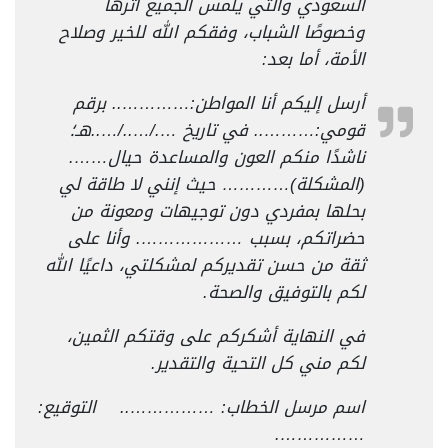
السعودي والتي يلمس الجميع أثرها
وخصوصًا الشباب، وفقكم الله للخير وصلاح
الأمة، أما بعد:
أرسل إليكم أنا المواطن:………….. برقم
قومي:……….. في تاريخ …./…../…..هـ؛
ناشدًا منكم العون والمساعدة حيال…….
(المشكلة)………… حيث إنني لا طاقة لي
بحلها بمفردي دون توجيهات ومعونة من
حضراتكم، بسبب ………………. وأنا على
ثقة من حسن تقديركم لمشكلتي، داعيًا الله
لكم بالتوفيق والصحة.
في النهاية أشكركم على وقتكم الثمين،
لكم مني كل التحية والتقدير.
اسم مرسل الخطاب: …………….. التوقيع:
…………….