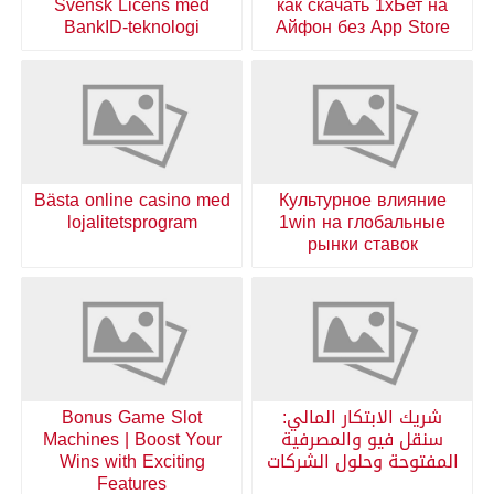
Svensk Licens med
как скачать 1хБет на
BankID-teknologi
Айфон без App Store
Bästa online casino med
Культурное влияние
lojalitetsprogram
1win на глобальные
рынки ставок
شريك الابتكار المالي:
Bonus Game Slot
سنقل فيو والمصرفية
Machines | Boost Your
المفتوحة وحلول الشركات
Wins with Exciting
Features