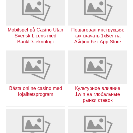
Mobilspel på Casino Utan
Пошаговая инструкция:
Svensk Licens med
как скачать 1хБет на
BankID-teknologi
Айфон без App Store
Bästa online casino med
Культурное влияние
lojalitetsprogram
1win на глобальные
рынки ставок