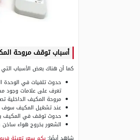
أسباب توقف مروحة المكي
كما أن هناك بعض الأسباب التي
حدوث تلفيات في الوحدة ال
تعرف على علامات وجود مشاكل في Run Capacitor أو ما يطلق عل
مروحة المكيف الداخلية ت
عند تشغيل المكيف سوف تج
حدوث توقف في المكيف بشك
الشعور بخروج هواء ساخن و
شاهد أيضًا:
بكم سعر تعبئة فري