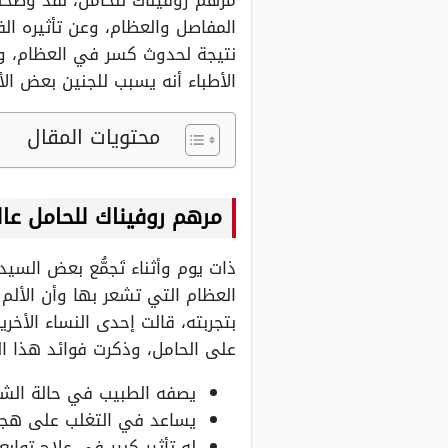
مرهم روفيناك للحامل، لقد وضحت 
المفاصل والعظام، وعن تأثيره ال
نتيجة لحدوث كسر في العظام، و
الأطباء أنه يسبب للجنين بعض ال
محتويات المقال
مرهم روفيناك للحامل عال
ذات يوم وأثناء تَجمُّع بعض الس
العظام التي تشعر بها وأن الأل
بتجربته، قالت إحدى النساء الأخر
على الحامل، وذكرت فوائد هذا ال
يصفه الطبيب في حالة الش
يساعد في التغلب على هجم
له تأثير كبير في علاج توابع