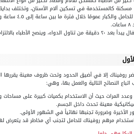
ثير من الأطباء كمسكن للآلام ومضاد لكثير من أنواع الالتهاب
ب مسكنة كالمستخدمة في تسكين آلام الأسنان، وتختلف بداية 
ر عمومًا خلال فترة ما بين ساعة إلى ٤.٥ ساعة ويمتد مفعولة لفترة طويلة.
.
مفعول شراب روفيناك للأطفال يبدأ بعد ٢٠ دقيقة من تناول الدواء، وينصح ا
لأول
ضر روفيناك إلا في أضيق الحدود وتحت ظروف معينة يقررها الطب
 اتباع النصائح التالية والعمل بها، وهي:
وعدد المرات حيث أن الاستخدام بكميات كبيرة على مساحات و
يكانيكية معينة تحدث داخل الجسم.
لأخيرة وضرورة تجنبها نهائياً في الشهور الأولى.
 استخدام مرهم روفيناك للحامل لتجنب أي مخاطر قد يتعرض لها
اليكا وهي حامل