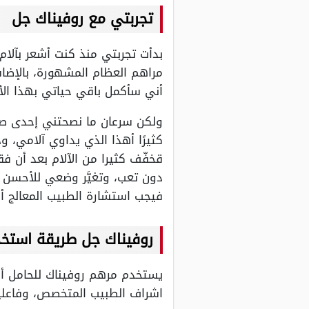
تجربتي مع روفيناك جل
بدأت تجربتي منذ كنت أشعر بآل
مراهم العظام المشهورة، بالإضاف
أني سأكمل باقي حياتي بهذا الألم
ولكن سرعان ما نصحتني إحدى صد
كثيرًا أهذا الذي يداوي آلامي، 
قخفّف كثيرا من الآلام بعد أن ف
دون تعب، وتغيَّر وضعي للأحسن كث
فيجب استشارة الطبيب المعالج أول
روفيناك جل طريقة استخد
يستخدم مرهم روفيناك للحامل أو 
اشراف الطبيب المتخصص، وفاعلي