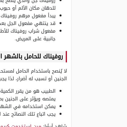
روفيناك جل والذي ينصح به ك
للدهان مكان الألم أو حبو
يبدأ مفعول مرهم روفيناك للحامل والكبا
قد ينتهي مفعول الجل بعد ٨ ساعات
جانبية على المريض.
روفيناك للحامل بالشهر ا
لا يُنصح باستخدام الحامل لمستح
الجنين أو تسبب له أضرار، لذا يجب
الطبيب هو من يقرر الكمية 
يمتصه ويؤثر على الجنين بم
يمكن استخدامه في الشهور ا
يجب اتباع تلك النصائح عند
شاهد أيضًا:
مين استخدمت كريم 