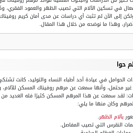
كثير من الدراسات والبحوث العلمية فوائد مرهم روفيناك في 
فعال في تسكين الآلام التي تصيب الظهر والعمود الفقري، وك
لكن إلى الآن لم تثبت أي دراسات عن مدى أمان كريم روفين
أضرار، وهذا ما نوضحه من خلال هذا المقال.
م حوا
يدات الحوامل في عيادة أحد أطباء النساء والتوليد، كانت تش
م غير محتمل، وأنها سمعت عن مرهم روفيناك المسكن للآلام، 
يات: لقد سمعت عن هذا المرهم المسكن كثيرًا فله العديد من ا
مرهم وكان منها ما يلي:
عور
بآلام الظهر
.
ات النقرس التي تصيب المفاصل.
 عمليات العظام الجراحية.