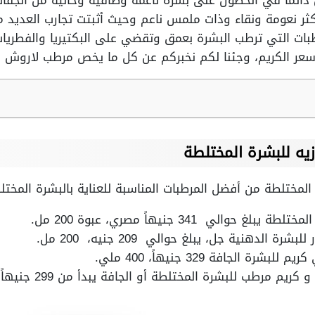
 دائماً في الحصول على بشرة ناعمة وصافية وخالية من الجفا
ر نعومة ونقاء وذات ملمس ناعم وحيث أثبتت تجارب العديد من
ات التي ترطب البشرة بعمق وتقضي على البكتيريا والفطريات و
 سعر الكريم، وجئنا لكم نخبركم عن كل ما يخص مرطب لاروش ب
ه للبشرة المختلطة
المختلطة من أفضل المرطبات المناسبة للعناية بالبشرة المخ
الي 341 جنيهاً مصري، عبوة 200 مل.
 الدهنية جل، يبلغ حوالي 209 جنيه، 200 مل.
 الجافة 329 جنيهاً، 400 ملي.
للبشرة المختلطة أو الجافة يبدأ من 299 جنيهاً العبوة بها 400 مل.