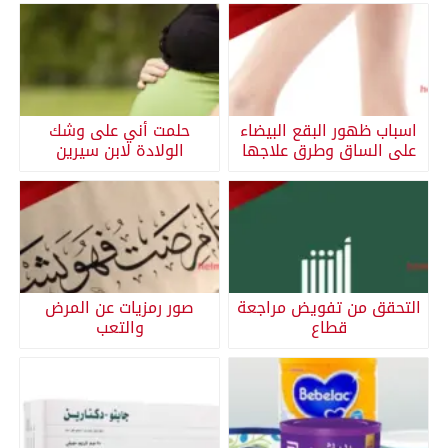
اسباب ظهور البقع البيضاء
حلمت أني على وشك
على الساق وطرق علاجها
الولادة لابن سيرين
التحقق من تفويض مراجعة
صور رمزيات عن المرض
قطاع
والتعب