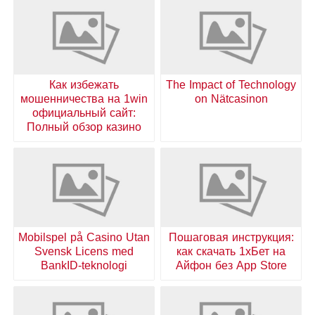
Как избежать
The Impact of Technology
мошенничества на 1win
on Nätcasinon
официальный сайт:
Полный обзор казино
Mobilspel på Casino Utan
Пошаговая инструкция:
Svensk Licens med
как скачать 1хБет на
BankID-teknologi
Айфон без App Store