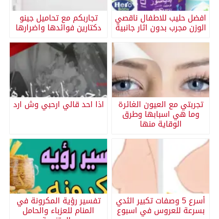
افضل حليب للاطفال ناقصي
تجاربكم مع تحاميل جينو
الوزن مجرب بدون اثار جانبية
دكتارين فوائدها واضرارها
تجربتي مع العيون الغائرة
اذا احد قالي ارحبي وش ارد
وما هي اسبابها وطرق
الوقاية منها
أسرع 5 وصفات تكبير الثدي
تفسير رؤية المكرونة في
بسرعة للعروس في اسبوع
المنام للعزباء والحامل