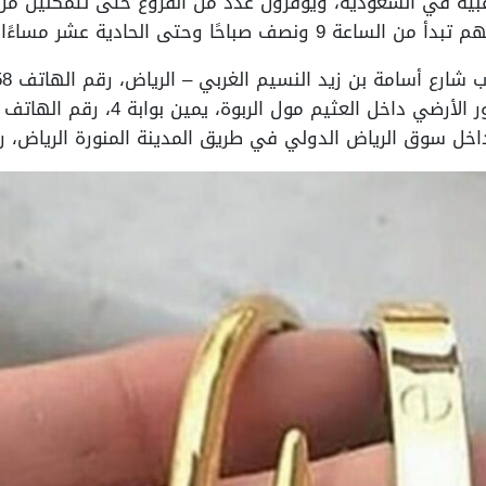
بية في السعودية، ويوفرون عدد من الفروع حتى تتمكنين من ا
 الحادية عشر مساءًا، وتتمثل أهم فروعهم في:
أسامة بن زيد النسيم الغربي – الرياض، رقم الهاتف 966112322358.
داخل العثيم مول الربوة، يمين بوابة 4، رقم الهاتف 0538855366.
 سوق الرياض الدولي في طريق المدينة المنورة الرياض، رقم الهاتف