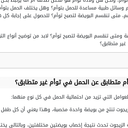
توأم، ولكن هل ولادة توأم هو محض صدفة أم أنه يرتبط بكل من 
ام وسائل طبية مساعدة للحمل بتوأم؟ وهل يختلف الحمل بتوأم
م، متى تنقسم البويضة لتصبح توأم؟ للحصول على إجابة كل ه
قة ومتى تنقسم البويضة لتصبح توأم؟ لابد من توضيح أنواع ال
غير متطابق؟
م متطابق عن الحمل في توأم غير متطابق؟
لعوامل التي تزيد من احتمالية الحمل في كل نوع منهما:
لزيجوت تنتج من بويضة واحدة مخصبة، وهذا يعني أن كل طفل 
ة الزيجوت تحدث نتيجة إخصاب بويضتين مختلفتين، وبالتالي يخ