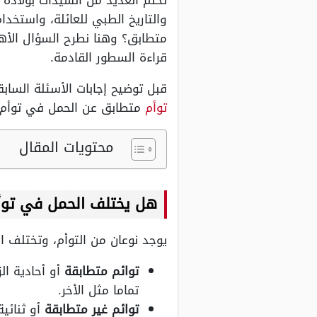
تحلم العديد من السيدات بولادة 
والتاريخ الطبي للعائلة، واستخد
متطابق؟ وهنا نطرح السؤال الأه
قراءة السطور القادمة.
قبل توضيح إجابات الأسئلة الساب
توأم
متطابق عن الحمل في توأم 
محتويات المقال
هل يختلف الحمل في توأ
يوجد نوعان من التوأم، وتختلف ا
توائم متطابقة
أو أحادية ا
تماما مثل الأخر.
توائم غير متطابقة
أو ثنائي