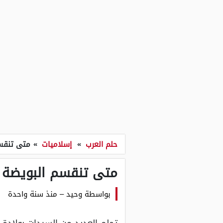
حلم العرب
»
إسلاميات
»
متى تنقسم
متى تنقسم البويضة ل
بواسطة
وحيد
–
منذ سنة واحدة