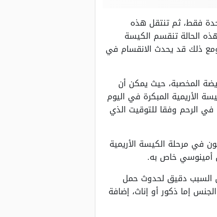
واحدة فقط، ثم تنتقل هذه
لخلايا وتنمو إلى ما يسمى الكيسة الأريمية أو Blastocyst، وفي هذه الحالة تنقسم الكيسة
 ومع ذلك قد يحدث الانقسام في
يضة المخصبة، حيث يمكن أن
سة الأريمية المبكرة في اليوم
 في الرحم وفقا للتوقيت الذي
صلون في مرحلة الكيسة الأريمية
ل أمينوسي خاص به.
اثل، ولكن السبب دقيق لحدوث حمل
الجنس إما ذكور أو إناث، إضافة