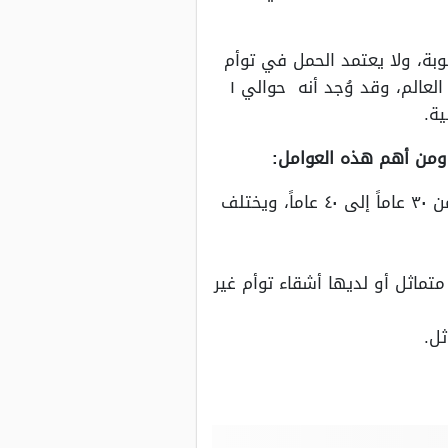
ة، ولا يعتمد الحمل في توأم
متطابق على العرق أو الجنس أو غيرها، وهو أمر وارد الحصول مع أي زوجين في أي مكان في العالم، وقد وُجد أنه حوالي ١
، ومن أهم هذه العوامل:
تقدم سن الأم، حيث تزيد فرص الحمل بتوأم غير متماثل للسيدات اللاتي تتراوح أعمارهم من ٣٠ عاماً إلى ٤٠ عاماً، ويختلف
متماثل أو لديها أشقاء توأم غير
ثل.