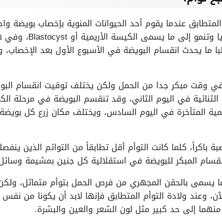
م المتطابق عندما يقوم أحد الحيوانات المنوية بإخصاب بويضة 
البويضة إلى الرحم وتنقسم ا
البا ما يحدث انقسام البويضة في الأسبوع الأول بعد الإخصاب،
في وقت مبكر جدا من الحمل ولكن يختلف توقيت انقسام البو
الثنائية في اليوم الثاني، وقد تنقسم البويضة في مرحلة الكي
ريمية المتأخرة في اليوم السادس، ويختلف مكان زرع كل بويضة
ة باكراً، كلما كانت التوأم أقل تطابقاً من التوائم الذين ينف
انقسام المبكر للبويضة في استقلالية كل جنين بمشيمة وسائ
لتلقيح في المختبر IVF أو ما يسمى بالحقن المجهري من فرص الحمل بتوأم متم
لآن، وعند ولادة التوأم المتطابق فإنها لابد أن يكونا من نفس 
نهما إلى حد كبير مثل لون الشعر والعين والبشرة.